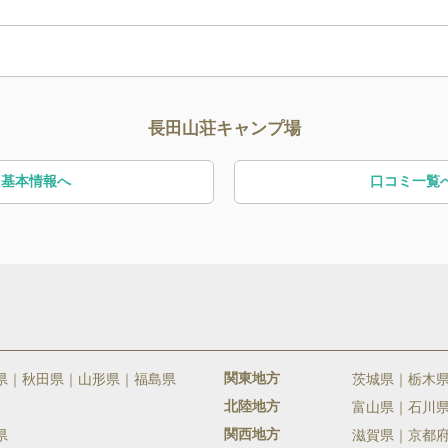
長田山荘キャンプ場
基本情報へ
口コミ一覧
関東地方
県
秋田県
山形県
福島県
茨城県
栃木
北陸地方
富山県
石川
関西地方
県
滋賀県
京都