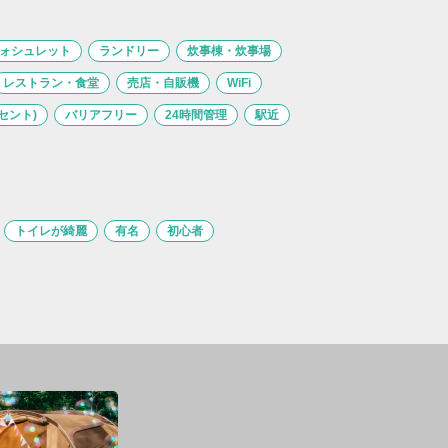
ォシュレット
ランドリー
炊事棟・炊事場
レストラン・食堂
売店・自販機
WiFi
セント)
バリアフリー
24時間管理
駅近
トイレが綺麗
有名
初心者