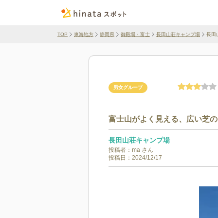
TOP
東海地方
静岡県
御殿場・富士
長田山荘キャンプ場
長田
男女グループ
富士山がよく見える、広い芝の
長田山荘キャンプ場
投稿者：
ma
さん
投稿日：
2024/12/17