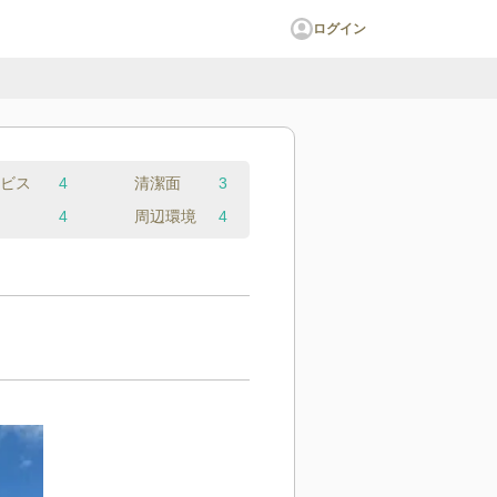
ログイン
ビス
4
清潔面
3
4
周辺環境
4