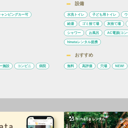
設備
キャンピングカー可
水洗トイレ
子ども用トイレ
ウ
給湯
ゴミ捨て場
灰捨て場
シャワー
お風呂
AC電源(コン
hinataレンタル提携
おすすめ
ー施設
コンビニ
病院
無料
高評価
穴場
NEW!