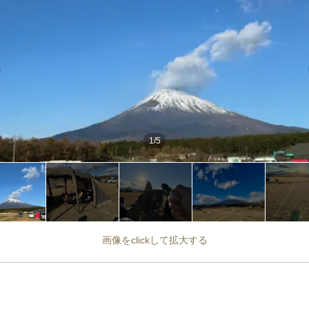
1
/
5
画像をclickして拡大する