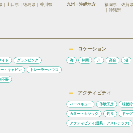
九州・沖縄地方
県
山口県
徳島県
香川県
福岡県
佐賀
沖縄県
ロケーション
サイト
グランピング
海
林間
川
高台
湖
ロー・キャビン
トレーラーハウス
約不要
アクティビティ
バーベキュー
体験工房
味覚狩
カヌー・カヤック
釣り
ドッグ
アクティビティ(遊具・アスレチック)