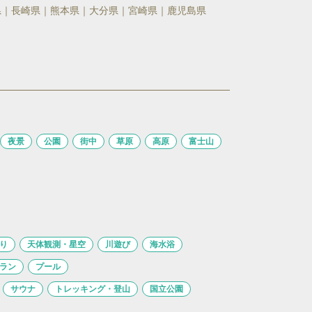
県
長崎県
熊本県
大分県
宮崎県
鹿児島県
夜景
公園
街中
草原
高原
富士山
り
天体観測・星空
川遊び
海水浴
ラン
プール
サウナ
トレッキング・登山
国立公園