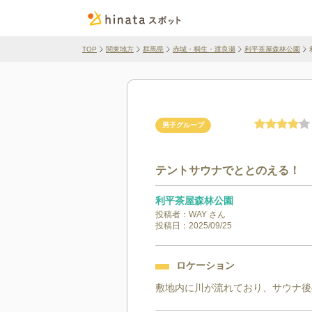
TOP
関東地方
群馬県
赤城・桐生・渡良瀬
利平茶屋森林公園
男子グループ
テントサウナでととのえる！
利平茶屋森林公園
投稿者：
WAY
さん
投稿日：
2025/09/25
ロケーション
敷地内に川が流れており、サウナ後