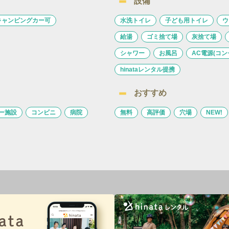
設備
キャンピングカー可
水洗トイレ
子ども用トイレ
ウ
給湯
ゴミ捨て場
灰捨て場
シャワー
お風呂
AC電源(コン
hinataレンタル提携
おすすめ
ー施設
コンビニ
病院
無料
高評価
穴場
NEW!