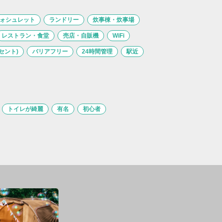
ォシュレット
ランドリー
炊事棟・炊事場
レストラン・食堂
売店・自販機
WiFi
セント)
バリアフリー
24時間管理
駅近
トイレが綺麗
有名
初心者