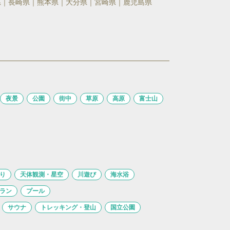
県
長崎県
熊本県
大分県
宮崎県
鹿児島県
夜景
公園
街中
草原
高原
富士山
り
天体観測・星空
川遊び
海水浴
ラン
プール
サウナ
トレッキング・登山
国立公園