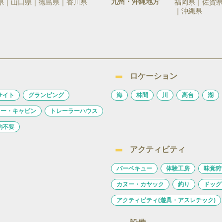
九州・沖縄地方
県
山口県
徳島県
香川県
福岡県
佐賀
沖縄県
ロケーション
サイト
グランピング
海
林間
川
高台
湖
ロー・キャビン
トレーラーハウス
約不要
アクティビティ
バーベキュー
体験工房
味覚狩
カヌー・カヤック
釣り
ドッグ
アクティビティ(遊具・アスレチック)