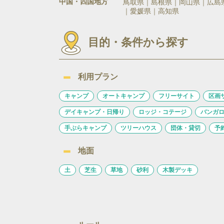
中国・四国地方
鳥取県
島根県
岡山県
広島
愛媛県
高知県
目的・条件から探す
利用プラン
キャンプ
オートキャンプ
フリーサイト
区画
デイキャンプ・日帰り
ロッジ・コテージ
バンガ
手ぶらキャンプ
ツリーハウス
団体・貸切
予
地面
土
芝生
草地
砂利
木製デッキ