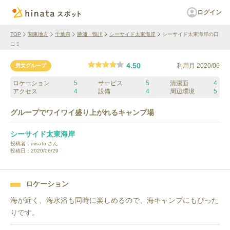
ログイン
TOP
関東地方
千葉県
勝浦・鴨川
シーサイド太東海岸
シーサイド太東海岸の口
コミ
4.50
利用月
2020/06
男女グループ
ロケーション
5
サービス
5
清潔面
4
アクセス
4
設備
4
周辺環境
5
グループでワイワイ盛り上がれるキャンプ場
シーサイド太東海岸
投稿者：
misato
さん
投稿日：
2020/06/29
ロケーション
海が近く、海水浴も同時に楽しめるので、海キャンプにもぴった
りです。