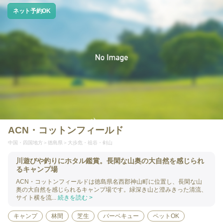
ネット予約OK
ACN・コットンフィールド
中国・四国地方
徳島県
大歩危・祖谷・剣山
川遊びや釣りにホタル鑑賞。長閑な山奥の大自然を感じられ
るキャンプ場
ACN・コットンフィールドは徳島県名西郡神山町に位置し、長閑な山
奥の大自然を感じられるキャンプ場です。緑深き山と澄みきった清流、
サイト横を流...
続きを読む >
キャンプ
林間
芝生
バーベキュー
ペットOK