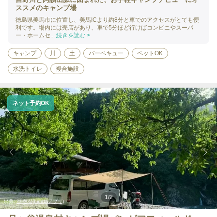
ススメのキャンプ場
徳島県美馬市に位置し、美馬ICより約8分と車でのアクセスがとても便
利です。場内には売店があり、車で5分ほど行けばコンビニやスーパ
ー・ホームセ...
続きを読む >
キャンプ
川
土
バーベキュー
ペットOK
水洗トイレ
複合施設
ネット予約OK
1
/
2
出典:
정 현식(hinataアプリ)