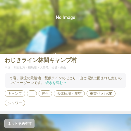
わじきライン林間キャンプ村
中国・四国地方
徳島県
大歩危・祖谷・剣山
奇岩、激流の景勝地・鷲敷ラインのほとり、山と渓流に囲まれた癒しの
レジャーゾーンです。
続きを読む >
キャンプ
川
芝生
天体観測・星空
車乗り入れOK
シャワー
ネット予約不可