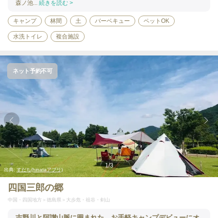
森ノ池...
続きを読む >
キャンプ
林間
土
バーベキュー
ペットOK
水洗トイレ
複合施設
ネット予約不可
1
/
3
出典:
すだち(hinataアプリ)
四国三郎の郷
中国・四国地方
徳島県
大歩危・祖谷・剣山
吉野川と阿讃山脈に囲まれた、お手軽キャンプデビューにオ