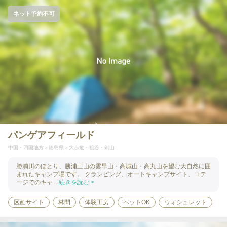
ネット予約不可
パンゲアフィールド
中国・四国地方
徳島県
大歩危・祖谷・剣山
勝浦川のほとり、勝浦三山の雲早山・高城山・高丸山を望む大自然に囲
まれたキャンプ場です。 グランピング、オートキャンプサイト、コテ
ージでのキャ...
続きを読む >
区画サイト
林間
体験工房
ペットOK
ウォシュレット