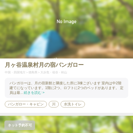
月ヶ谷温泉村月の宿バンガロー
中国・四国地方
徳島県
大歩危・祖谷・剣山
バンガローは、月の宿新館と隣接した所に3棟ございます 室内は中2階
建てになっています。1階に2つ、ロフトに2つのベッドがあります。 定
員は最...
続きを読む >
バンガロー・キャビン
川
水洗トイレ
ネット予約不可