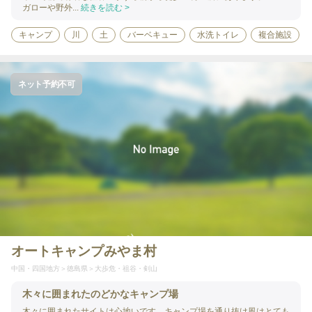
ガローや野外...
続きを読む >
キャンプ
川
土
バーベキュー
水洗トイレ
複合施設
ネット予約不可
オートキャンプみやま村
中国・四国地方
徳島県
大歩危・祖谷・剣山
木々に囲まれたのどかなキャンプ場
木々に囲まれたサイトは心地いです。キャンプ場を通り抜け風はとても