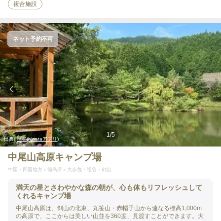
複合施設
ネット予約不可
1
/
5
出典:
平和(hinataアプリ)
中尾山高原キャンプ場
中国・四国地方
徳島県
大歩危・祖谷・剣山
満天の星とさわやかな森の朝が、心も体もリフレッシュして
くれるキャンプ場
中尾山高原は、剣山の北東、丸笹山・赤帽子山から連なる標高1,000m
の高原で、ここからは美しい山並を360度、見渡すことができます。大