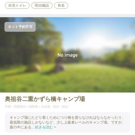
水洗トイレ
宿泊施設
有名
ネット予約不可
奥祖谷二重かずら橋キャンプ場
中国・四国地方
徳島県
大歩危・祖谷・剣山
キャンプ場にたどり着くためにつり橋を渡らなければならなかったり、
最低限の施設しかないなど、少し上級者レベルのキャンプ場。ですが、
森の中にある...
続きを読む >