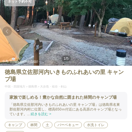
ネット予約不可
1
/
5
出典:
Instagram(@gntudn)
徳島県立佐那河内いきものふれあいの里 キャン
プ場
中国・四国地方
徳島県
大歩危・祖谷・剣山
家族で楽しめる！豊かな自然に囲まれた林間のキャンプ場
「徳島県立佐那河内いきものふれあいの里 キャンプ場」は徳島県名東
郡佐那河内村に位置し、標高650ｍ付近にある高原のキャンプ場となっ
ています。...
続きを読む >
キャンプ
林間
土
バーベキュー
水洗トイレ