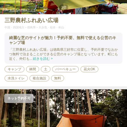
1
/
2
出典:
すだち(hinataアプリ)
三野農村ふれあい広場
中国・四国地方
徳島県
大歩危・祖谷・剣山
綺麗な芝のサイトが魅力！予約不要、無料で使える公営のキ
ャンプ場
「三野農村ふれあい広場」は徳島県三好市に位置し、予約不要でなおか
つ無料で泊まることができる公営のキャンプ場となっています。町にも
近く、外灯も...
続きを読む >
キャンプ
林間
土
バーベキュー
花火OK
水洗トイレ
複合施設
無料
ネット予約不可