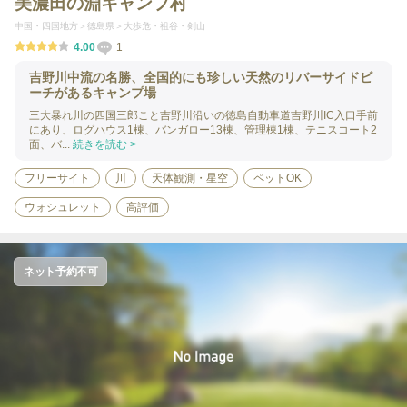
美濃田の淵キャンプ村
中国・四国地方
徳島県
大歩危・祖谷・剣山
4.00
1
吉野川中流の名勝、全国的にも珍しい天然のリバーサイドビ
ーチがあるキャンプ場
三大暴れ川の四国三郎こと吉野川沿いの徳島自動車道吉野川IC入口手前
にあり、ログハウス1棟、バンガロー13棟、管理棟1棟、テニスコート2
面、バ...
続きを読む >
フリーサイト
川
天体観測・星空
ペットOK
ウォシュレット
高評価
ネット予約不可