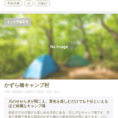
予約不要
川
川遊び
ネット予約不可
かずら橋キャンプ村
中国・四国地方
徳島県
大歩危・祖谷・剣山
川のせせらぎが聞こえ、景色を楽しむだけでも十分といえる
ほど綺麗なキャンプ場
祖谷川での川遊びも楽しめる渓谷にある、涼しげなキャンプ場です。日
本三奇橋で有名な祖谷のかずら橋から徒歩10分の所にあります。バン