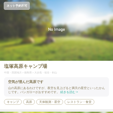
ネット予約不可
塩塚高原キャンプ場
中国・四国地方
徳島県
大歩危・祖谷・剣山
空気が澄んだ高原です
山の高原にあるわけですが、夜空を見上げると満天の星空といったかん
じです。バンガローがおすすめです。
続きを読む >
キャンプ
高原
天体観測・星空
レストラン・食堂