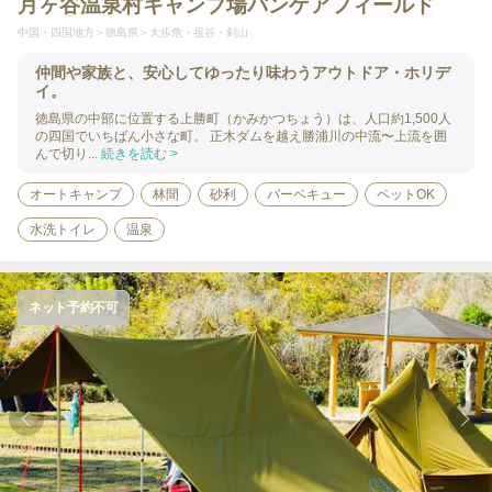
月ヶ谷温泉村キャンプ場パンゲアフィールド
中国・四国地方
徳島県
大歩危・祖谷・剣山
仲間や家族と、安心してゆったり味わうアウトドア・ホリデ
イ。
徳島県の中部に位置する上勝町（かみかつちょう）は、人口約1,500人
の四国でいちばん小さな町。 正木ダムを越え勝浦川の中流〜上流を囲
んで切り...
続きを読む >
オートキャンプ
林間
砂利
バーベキュー
ペットOK
水洗トイレ
温泉
ネット予約不可