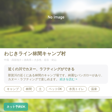
わじきライン林間キャンプ村
中国・四国地方
徳島県
大歩危・祖谷・剣山
近くの川でカヌー、ラフティングができる
那賀川の近くにある林間のキャンプ場です。綺麗なバンガローがあり、
カヌー・ラフティングで楽しめます。
続きを読む >
キャンプ
林間
土
ペットOK
水洗トイレ
温泉
ネット予約OK