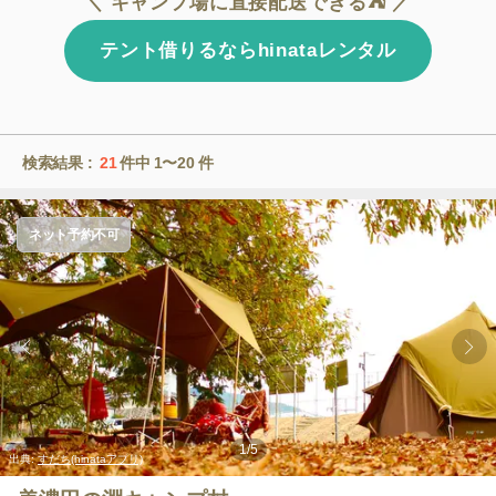
＼ キャンプ場に直接配送できる⛺ ／
テント借りるならhinataレンタル
検索結果 :
21
件中
1〜20
件
ネット予約不可
1
/
5
出典:
すだち(hinataアプリ)