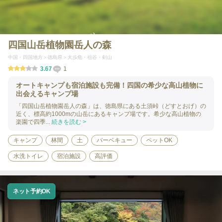
四国山岳植物園岳人の森
中国・四国地方
徳島県
大歩危・祖谷・剣山
3.67
1
オートキャンプも宿泊施設も完備！四国の希少な高山植物に
出会えるキャンプ場
「四国山岳植物園岳人の森」は、徳島県にある土須峠（どすとおげ）の
近く、標高約1000mの山岳にあるキャンプ場です。希少な高山植物の
楽園で四季...
続きを読む >
キャンプ
林間
土
バーベキュー
ペットOK
水洗トイレ
宿泊施設
高評価
ネット予約OK