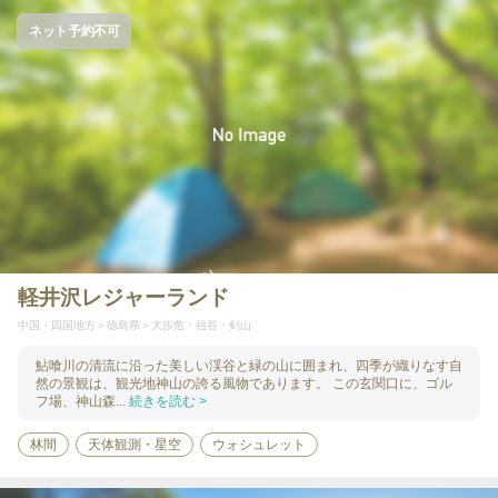
ネット予約不可
軽井沢レジャーランド
中国・四国地方
徳島県
大歩危・祖谷・剣山
鮎喰川の清流に沿った美しい渓谷と緑の山に囲まれ、四季が織りなす自
然の景観は、観光地神山の誇る風物であります。 この玄関口に、ゴル
フ場、神山森...
続きを読む >
林間
天体観測・星空
ウォシュレット