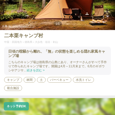
1
/
1
出典:
(n_m)32(hinataアプリ)
二本栗キャンプ村
中国・四国地方
徳島県
大歩危・祖谷・剣山
日頃の喧騒から離れ、「無」の状態を楽しめる隠れ家風キャ
ンプ場
こちらのキャンプ場は徳島県の山奥にあり、オーナーさんがすべて手作
りで作られたキャンプ場です。開園は4月～11月末まで。6月のギボウ
シやアジサ...
続きを読む >
キャンプ
林間
土
バーベキュー
水洗トイレ
複合施設
ネット予約OK