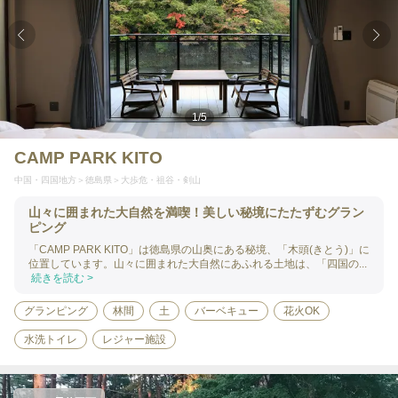
1
/
5
CAMP PARK KITO
中国・四国地方
徳島県
大歩危・祖谷・剣山
山々に囲まれた大自然を満喫！美しい秘境にたたずむグラン
ピング
「CAMP PARK KITO」は徳島県の山奥にある秘境、「木頭(きとう)」に
位置しています。山々に囲まれた大自然にあふれる土地は、「四国の...
続きを読む >
グランピング
林間
土
バーベキュー
花火OK
水洗トイレ
レジャー施設