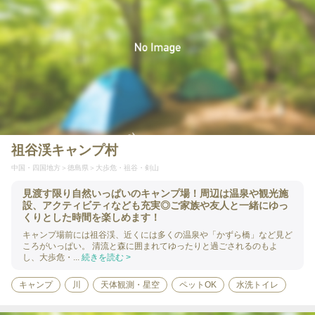
祖谷渓キャンプ村
中国・四国地方
徳島県
大歩危・祖谷・剣山
見渡す限り自然いっぱいのキャンプ場！周辺は温泉や観光施
設、アクティビティなども充実◎ご家族や友人と一緒にゆっ
くりとした時間を楽しめます！
キャンプ場前には祖谷渓、近くには多くの温泉や「かずら橋」など見ど
ころがいっぱい。 清流と森に囲まれてゆったりと過ごされるのもよ
し、大歩危・...
続きを読む >
キャンプ
川
天体観測・星空
ペットOK
水洗トイレ