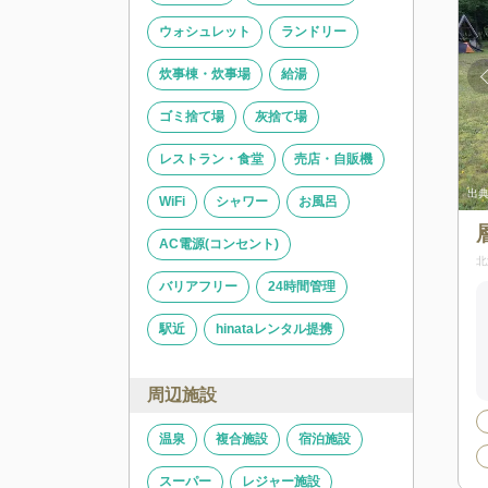
ウォシュレット
ランドリー
炊事棟・炊事場
給湯
ゴミ捨て場
灰捨て場
レストラン・食堂
売店・自販機
出典:
拝啓、旅人様。
出典
WiFi
シャワー
お風呂
AC電源(コンセント)
北
バリアフリー
24時間管理
駅近
hinataレンタル提携
周辺施設
温泉
複合施設
宿泊施設
スーパー
レジャー施設