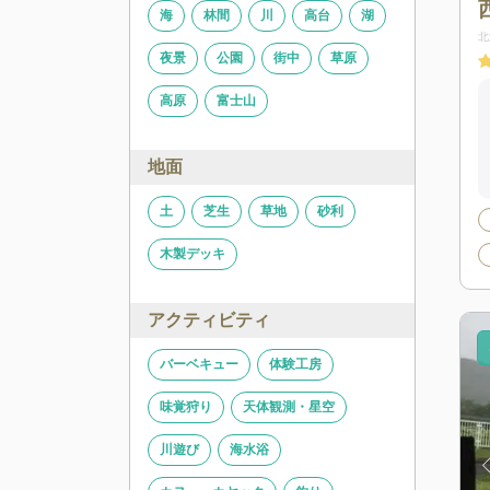
海
林間
川
高台
湖
北
夜景
公園
街中
草原
高原
富士山
地面
土
芝生
草地
砂利
木製デッキ
アクティビティ
バーベキュー
体験工房
味覚狩り
天体観測・星空
川遊び
海水浴