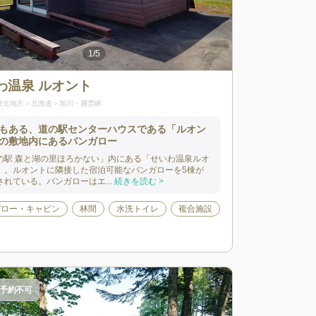
1
/
5
hinataアプリ)
わ温泉 ルオント
東北地方
北海道
旭川・層雲峡
もある、道の駅センターハウスである「ルオン
の敷地内にあるバンガロー
の駅 森と湖の里ほろかない」内にある「せいわ温泉ルオ
」。ルオントに隣接した宿泊可能なバンガローを5棟が
されている。バンガローはエ...
続きを読む >
ガロー・キャビン
林間
水洗トイレ
複合施設
予約不可