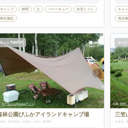
キャンプ
林間
土
バーベキュー
水洗トイレ
キャ
複合施設
複合
ネット予約不可
ネット
1
/
3
:
出典:
かーちゃん(hinataアプリ)
拝啓、旅人様。
出典:
出典:
かーちゃん(
拝啓
森林公園びふかアイランドキャンプ場
三笠
海道・東北地方
北海道
旭川・層雲峡
北海道・