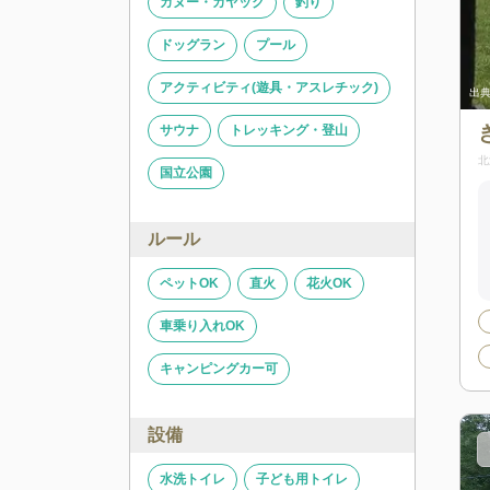
カヌー・カヤック
釣り
ドッグラン
プール
アクティビティ(遊具・アスレチック)
出典
サウナ
トレッキング・登山
北
国立公園
ルール
ペットOK
直火
花火OK
車乗り入れOK
キャンピングカー可
設備
水洗トイレ
子ども用トイレ