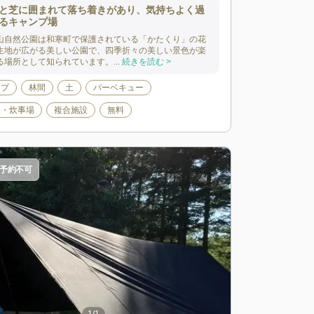
と芝に囲まれて落ち着きがあり、気持ちよく過
るキャンプ場
山自然公園は和寒町で保護されている「かたくり」の花
生地が広がる美しい公園で、四季折々の美しい景色が楽
る場所として知られています。...
続きを読む >
ンプ
林間
土
バーベキュー
棟・炊事場
複合施設
無料
予約不可