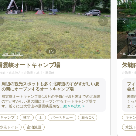
1
/
5
:
出典:
拝啓、旅人様。
紫苑(hinataアプリ)
出典:
出典:
拝啓、旅人
シンジ(
層雲峡オートキャンプ場
朱鞠
海道・東北地方
北海道
旭川・層雲峡
北海道・
周辺の観光スポットも多く北海道のすがすがしい夏
フィ
の間にオープンするオートキャンプ場
会え
層雲峡オートキャンプ場は6月の中旬から9月末までの北海道
朱鞠
のすがすがしい夏の間にオープンするオートキャンプ場で
くっ
す。近くには大雪山や層雲峡温泉な...
続きを読む >
まう
キャンプ
林間
土
バーベキュー
花火OK
キャ
水洗トイレ
宿泊施設
水洗