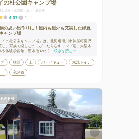
イの杜公園キャンプ場
東北地方
北海道
旭川・層雲峡
4.67
1
族の思い出作りに！屋内も屋外も充実した緑豊
キャンプ場
ムイの杜公園キャンプ場」は、北海道旭川市神居町富沢
置し、家族で楽しむのにぴったりなキャンプ場。大型木
具や体験学習館、遊水池やわく...
続きを読む >
ンプ
林間
土
バーベキュー
水洗トイレ
パー
高評価
予約不可