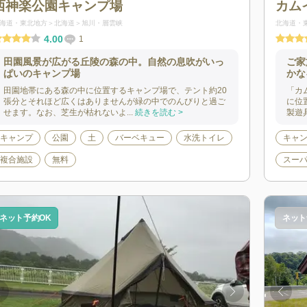
西神楽公園キャンプ場
カム
海道・東北地方
北海道
旭川・層雲峡
北海道・
4.00
1
田園風景が広がる丘陵の森の中。自然の息吹がいっ
ご家
ぱいのキャンプ場
かな
田園地帯にある森の中に位置するキャンプ場で、テント約20
「カ
張分とそれほど広くはありませんが緑の中でのんびりと過ご
に位
せます。なお、芝生が枯れないよ...
続きを読む >
製遊
キャンプ
公園
土
バーベキュー
水洗トイレ
キャ
複合施設
無料
スー
ネット予約OK
ネット