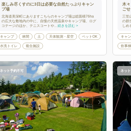
楽しみ尽くすのに3日は必要な自然たっぷりキャン
木々
プ場
ごせ
北海道美深町にありますこちらのキャンプ場は総面積76ha
三笠
の広大な敷地内の中に、自慢の天然温泉やキャンプ場、ログ
の群
コテージのほか、テニスコートや...
続きを読む >
しめ
キャンプ
林間
土
天体観測・星空
ペットOK
キャ
水洗トイレ
複合施設
炊事
ネット予約不可
ネット