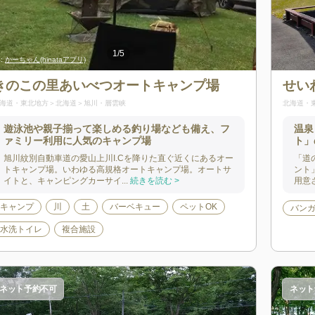
1
/
5
:
かーちゃん(hinataアプリ)
出典:
かーちゃん(
きのこの里あいべつオートキャンプ場
せい
海道・東北地方
北海道
旭川・層雲峡
北海道・
遊泳池や親子揃って楽しめる釣り場なども備え、フ
温泉
ァミリー利用に人気のキャンプ場
ト」
旭川紋別自動車道の愛山上川I.Cを降りた直ぐ近くにあるオー
「道
トキャンプ場。いわゆる高規格オートキャンプ場。オートサ
ント
イトと、キャンピングカーサイ...
続きを読む >
用意
キャンプ
川
土
バーベキュー
ペットOK
バン
水洗トイレ
複合施設
ネット予約不可
ネット