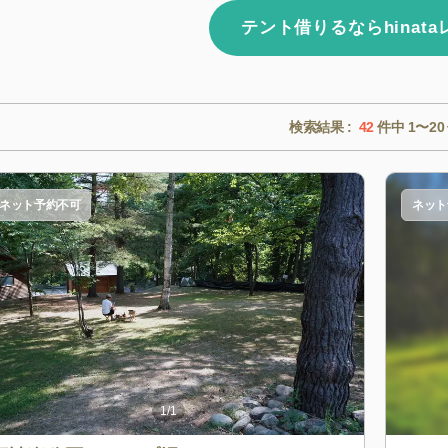
テント借りるならhinat
検索結果 :
42
件中
1〜20
ネット予約不可
ネット
1
/
1