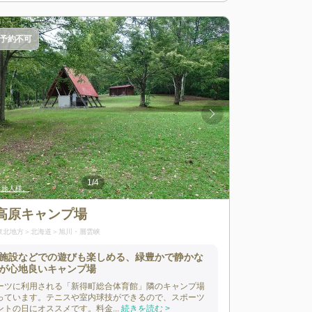
予約不可
1
/
4
様。
、旅人様。
出典:
出典:
拝啓、旅人様。
拝啓、旅人様。
高原キャンプ場
東北地方
北海道
旭川・層雲峡
施設などでの遊びも楽しめる、緑豊かで静かな
が心地良いキャンプ場
ーツに利用される「新得町総合体育館」隣のキャンプ場
っています。テニスや室内球技ができるので、スポーツ
ントの日にオススメです。料金...
続きを読む >