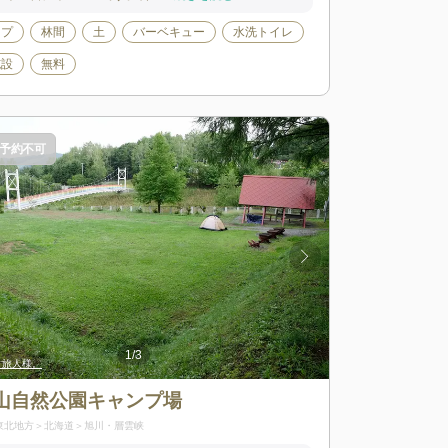
ンプ
林間
土
バーベキュー
水洗トイレ
施設
無料
予約不可
1
/
3
hinataアプリ)
、旅人様。
出典:
出典:
かーちゃん(hinataアプ
拝啓、旅人様。
山自然公園キャンプ場
東北地方
北海道
旭川・層雲峡