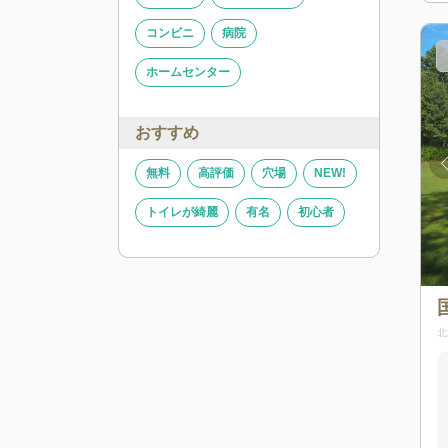
コンビニ
病院
ホームセンター
おすすめ
無料
高評価
穴場
NEW!
トイレが綺麗
有名
初心者
出典:
拝啓、旅人様。
北