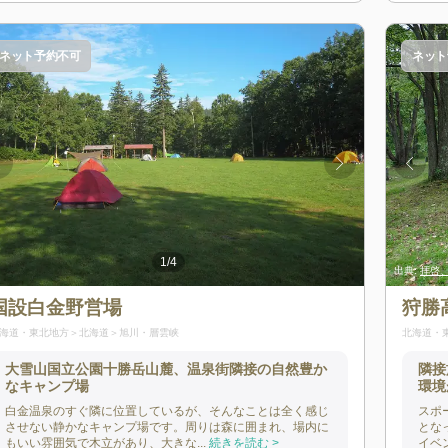
ネット予約不可
ネット
1
/
4
出典:
拝啓、旅人様。
出典:
出典:
拝啓、旅人
拝啓
国設白金野営場
狩勝
海道・東北地方
北海道
旭川・層雲峡
北海道・
大雪山国立公園十勝岳山麓、温泉街隣接の自然豊か
隣接
なキャンプ場
環境
白金温泉のすぐ隣に位置しているが、そんなことは全く感じ
スポ
させない静かなキャンプ場です。周りは森に囲まれ、場内に
とな
もいい雰囲気で木立があり、大きな...
続きを読む >
イベ