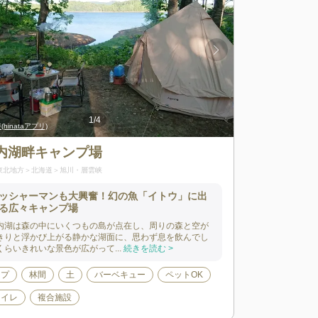
1
/
4
様。
hinataアプリ)
出典:
出典:
拝啓、旅人様。
紫苑(hinataアプリ)
内湖畔キャンプ場
東北地方
北海道
旭川・層雲峡
ッシャーマンも大興奮！幻の魚「イトウ」に出
る広々キャンプ場
内湖は森の中にいくつもの島が点在し、周りの森と空が
きりと浮かび上がる静かな湖面に、思わず息を飲んでし
くらいきれいな景色が広がって...
続きを読む >
ンプ
林間
土
バーベキュー
ペットOK
トイレ
複合施設