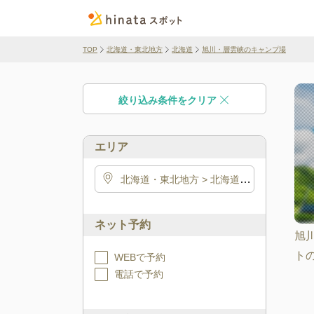
TOP
北海道・東北地方
北海道
旭川・層雲峡のキャンプ場
絞り込み条件をクリア
エリア
北海道・東北地方
> 北海道
> 旭川・層雲峡
ネット予約
旭
ト
WEBで予約
電話で予約