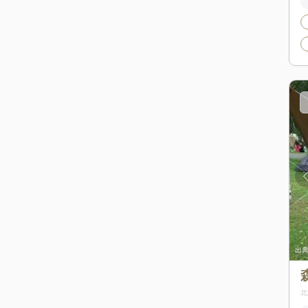
出典:
かーちゃん(hinataアプリ)
出典
北