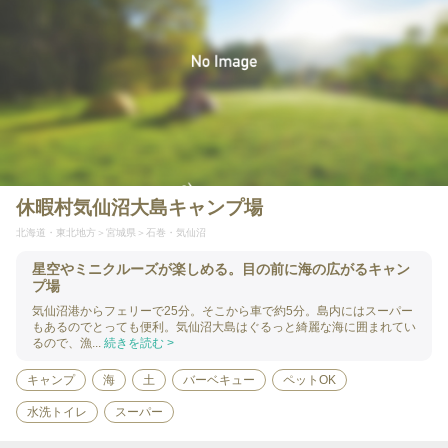
休暇村気仙沼大島キャンプ場
北海道・東北地方
宮城県
石巻・気仙沼
星空やミニクルーズが楽しめる。目の前に海の広がるキャン
プ場
気仙沼港からフェリーで25分。そこから車で約5分。島内にはスーパー
もあるのでとっても便利。気仙沼大島はぐるっと綺麗な海に囲まれてい
るので、漁...
続きを読む >
キャンプ
海
土
バーベキュー
ペットOK
水洗トイレ
スーパー