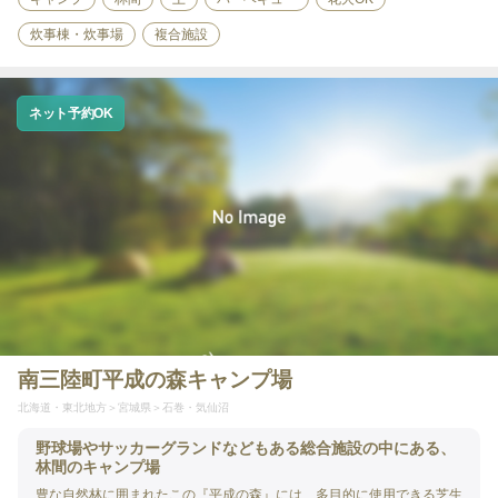
炊事棟・炊事場
複合施設
ネット予約OK
南三陸町平成の森キャンプ場
北海道・東北地方
宮城県
石巻・気仙沼
野球場やサッカーグランドなどもある総合施設の中にある、
林間のキャンプ場
豊な自然林に囲まれたこの『平成の森』には、多目的に使用できる芝生