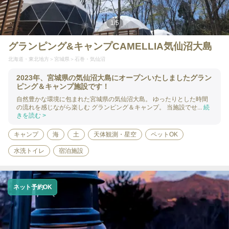
1
/
5
グランピング&キャンプCAMELLIA気仙沼大島
北海道・東北地方
宮城県
石巻・気仙沼
2023年、宮城県の気仙沼大島にオープンいたしましたグラン
ピング＆キャンプ施設です！
自然豊かな環境に包まれた宮城県の気仙沼大島。 ゆったりとした時間
の流れを感じながら楽しむ グランピング＆キャンプ。 当施設でせ...
続
きを読む >
キャンプ
海
土
天体観測・星空
ペットOK
水洗トイレ
宿泊施設
ネット予約OK