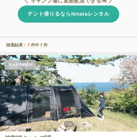
＼ キャンプ場に直接配送できる⛺ ／
テント借りるならhinataレンタル
検索結果 :
7
件中
7
件
ネット予約不可
1
/
3
出典:
niiishi(hinataアプリ)