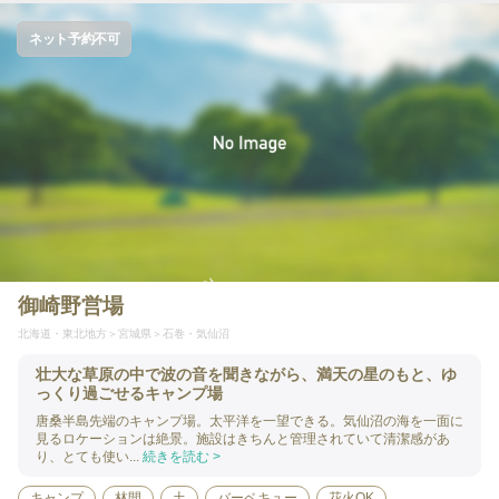
ネット予約不可
御崎野営場
北海道・東北地方
宮城県
石巻・気仙沼
壮大な草原の中で波の音を聞きながら、満天の星のもと、ゆ
っくり過ごせるキャンプ場
唐桑半島先端のキャンプ場。太平洋を一望できる。気仙沼の海を一面に
見るロケーションは絶景。施設はきちんと管理されていて清潔感があ
り、とても使い...
続きを読む >
キャンプ
林間
土
バーベキュー
花火OK