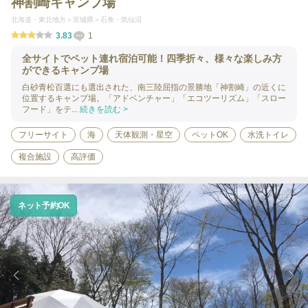
神割崎キャンプ場
北海道・東北地方
宮城県
石巻・気仙沼
3.83
1
全サイトでペット連れ宿泊可能！四季折々、様々な楽しみ方
ができるキャンプ場
白砂青松百選にも選出された、南三陸屈指の景勝地「神割崎」の近くに
位置するキャンプ場。「アドベンチャー」「エコツーリズム」「スロー
フード」をテ...
続きを読む >
フリーサイト
海
天体観測・星空
ペットOK
水洗トイレ
複合施設
高評価
ネット予約OK