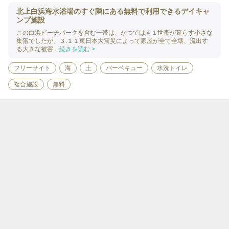
北上白浜海水浴場のすぐ隣にある無料で利用できるデイキャ
ンプ施設
この白浜ビーチパークを含む一帯は、かつては４１世帯が暮らす小さな
集落でしたが、３.１１東日本大震災によって家屋が全て全壊、流出す
る大きな被害...
続きを読む >
フリーサイト
海
土
バーベキュー
水洗トイレ
複合施設
無料