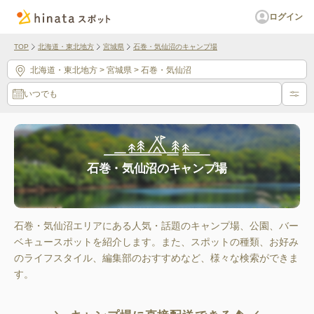
ログイン
TOP
北海道・東北地方
宮城県
石巻・気仙沼のキャンプ場
北海道・東北地方
> 宮城県
> 石巻・気仙沼
いつでも
石巻・気仙沼のキャンプ場
石巻・気仙沼エリアにある人気・話題のキャンプ場、公園、バー
ベキュースポットを紹介します。また、スポットの種類、お好み
のライフスタイル、編集部のおすすめなど、様々な検索ができま
す。