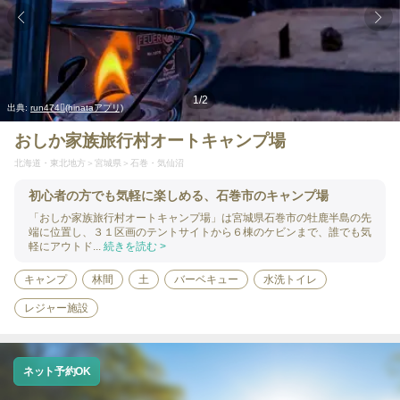
1
/
2
出典:
run474(hinataアプリ)
おしか家族旅行村オートキャンプ場
北海道・東北地方
宮城県
石巻・気仙沼
初心者の方でも気軽に楽しめる、石巻市のキャンプ場
「おしか家族旅行村オートキャンプ場」は宮城県石巻市の牡鹿半島の先
端に位置し、３１区画のテントサイトから６棟のケビンまで、誰でも気
軽にアウトド...
続きを読む >
キャンプ
林間
土
バーベキュー
水洗トイレ
レジャー施設
ネット予約OK