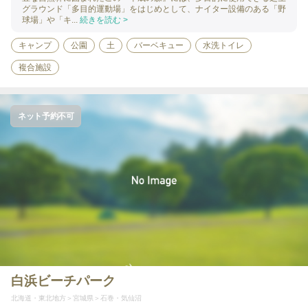
グラウンド「多目的運動場」をはじめとして、ナイター設備のある「野
球場」や「キ...
続きを読む >
キャンプ
公園
土
バーベキュー
水洗トイレ
複合施設
ネット予約不可
白浜ビーチパーク
北海道・東北地方
宮城県
石巻・気仙沼