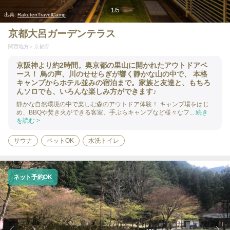
1
/
5
出典:
RakutenTravelCamp
京都大呂ガーデンテラス
関西地方
京都府
京阪神より約2時間。奥京都の里山に開かれたアウトドアベ
ース！ 鳥の声、川のせせらぎが響く静かな山の中で、 本格
キャンプからホテル並みの宿泊まで。家族と友達と、もちろ
んソロでも、いろんな楽しみ方ができます♪
静かな自然環境の中で楽しむ森のアウトドア体験！ キャンプ場をはじ
め、BBQや焚き火ができる客室、手ぶらキャンプなど様々なフ...
続き
を読む >
サウナ
ペットOK
水洗トイレ
ネット予約OK