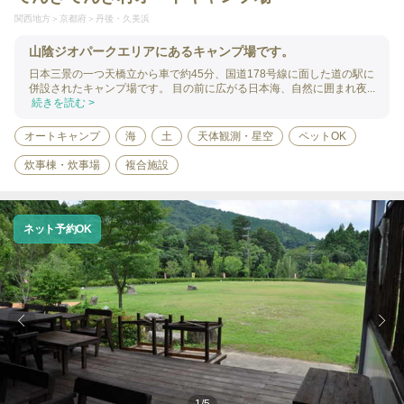
関西地方
京都府
丹後・久美浜
山陰ジオパークエリアにあるキャンプ場です。
日本三景の一つ天橋立から車で約45分、国道178号線に面した道の駅に
併設されたキャンプ場です。 目の前に広がる日本海、自然に囲まれ夜...
続きを読む >
オートキャンプ
海
土
天体観測・星空
ペットOK
炊事棟・炊事場
複合施設
ネット予約OK