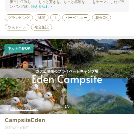
後市に位置し、「もっと驚きを。もっと感動を。」をテーマにしたグラ
ンピング施...
続きを読む >
グランピング
林間
土
バーベキュー
花火OK
水洗トイレ
複合施設
ネット予約OK
1
/
5
出典:
RakutenTravelCamp
CampsiteEden
関西地方
京都府