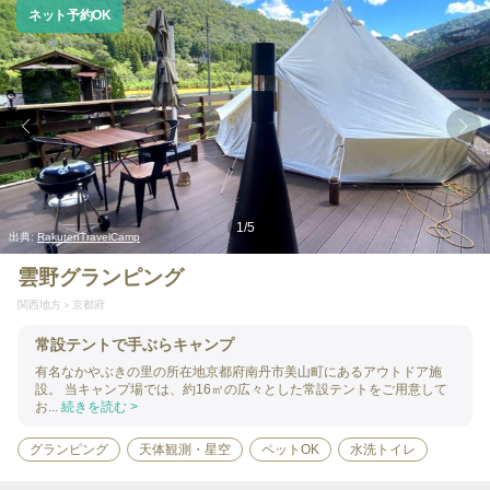
ネット予約OK
1
/
5
出典:
RakutenTravelCamp
雲野グランピング
関西地方
京都府
常設テントで手ぶらキャンプ
有名なかやぶきの里の所在地京都府南丹市美山町にあるアウトドア施
設。 当キャンプ場では、約16㎡の広々とした常設テントをご用意して
お...
続きを読む >
グランピング
天体観測・星空
ペットOK
水洗トイレ