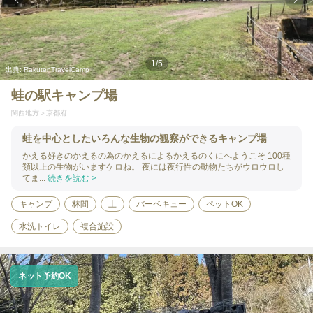
1
/
5
出典:
RakutenTravelCamp
蛙の駅キャンプ場
関西地方
京都府
蛙を中心としたいろんな生物の観察ができるキャンプ場
かえる好きのかえるの為のかえるによるかえるのくにへようこそ 100種
類以上の生物がいますケロね。 夜には夜行性の動物たちがウロウロし
てま...
続きを読む >
キャンプ
林間
土
バーベキュー
ペットOK
水洗トイレ
複合施設
ネット予約OK