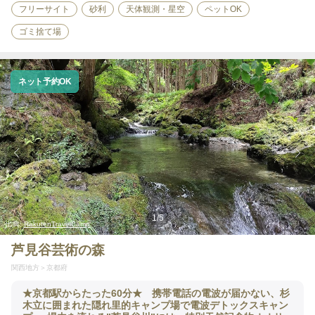
フリーサイト
砂利
天体観測・星空
ペットOK
ゴミ捨て場
ネット予約OK
1
/
5
出典:
RakutenTravelCamp
芦見谷芸術の森
関西地方
京都府
★京都駅からたった60分★ 携帯電話の電波が届かない、杉
木立に囲まれた隠れ里的キャンプ場で電波デトックスキャン