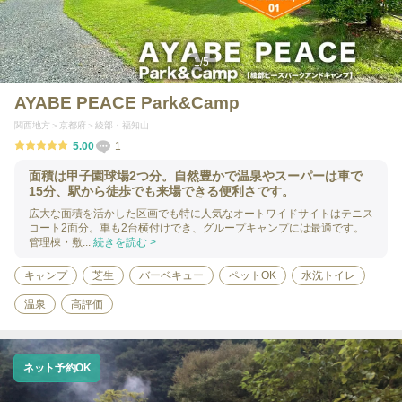
1
/
5
AYABE PEACE Park&Camp
関西地方
京都府
綾部・福知山
5.00
1
面積は甲子園球場2つ分。自然豊かで温泉やスーパーは車で
15分、駅から徒歩でも来場できる便利さです。
広大な面積を活かした区画でも特に人気なオートワイドサイトはテニス
コート2面分。車も2台横付けでき、グループキャンプには最適です。
管理棟・敷...
続きを読む >
キャンプ
芝生
バーベキュー
ペットOK
水洗トイレ
温泉
高評価
ネット予約OK