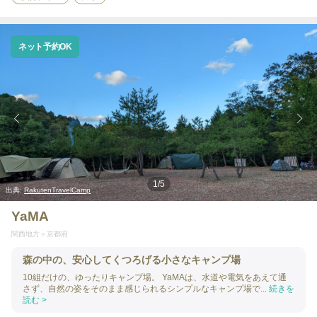
ネット予約OK
1
/
5
出典:
RakutenTravelCamp
YaMA
関西地方
京都府
森の中の、安心してくつろげる小さなキャンプ場
10組だけの、ゆったりキャンプ場。 YaMAは、水道や電気をあえて通
さず、自然の姿をそのまま感じられるシンプルなキャンプ場で...
続きを
読む >