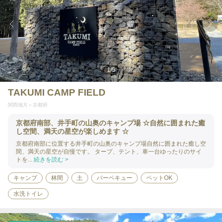
1
/
5
TAKUMI CAMP FIELD
関西地方
京都府
京都府南部、井手町の山奥のキャンプ場 ☆自然に囲まれた癒
し空間、満天の星空が楽しめます ☆
京都府南部に位置する井手町の山奥のキャンプ場自然に囲まれた癒し空
間、満天の星空が自慢です。 タープ、テント、車一台ゆったりのサイ
トを...
続きを読む >
キャンプ
林間
土
バーベキュー
ペットOK
水洗トイレ