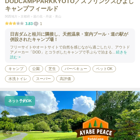
DODCAMPPARKKYOTO／スプリングスひよし
キャンプフィールド
関西地方
京都府
湯の花・丹波・美山
3.83
1
日吉ダムと桂川に隣接し、天然温泉・室内プール・道の駅が
併設されたキャンプ場！
フリーサイトやオートサイトで自然を感じながら過ごしたり、アウトド
アメーカー「DOD」とコラボしたキャンプで手ぶらで泊まる...
続きを
読む >
キャンプ
公園
芝生
バーベキュー
ペットOK
水洗トイレ
スーパー
高評価
ネット予約OK