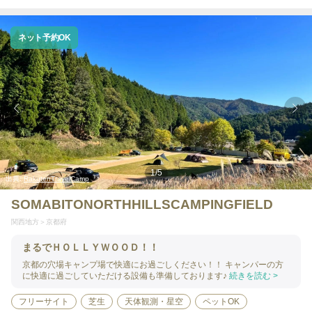
ネット予約OK
1
/
5
出典:
RakutenTravelCamp
SOMABITONORTHHILLSCAMPINGFIELD
関西地方
京都府
まるでＨＯＬＬＹＷＯＯＤ！！
京都の穴場キャンプ場で快適にお過ごしください！！ キャンパーの方
に快適に過ごしていただける設備も準備しております♪
続きを読む >
フリーサイト
芝生
天体観測・星空
ペットOK