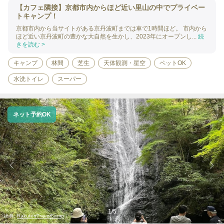
【カフェ隣接】京都市内からほど近い里山の中でプライベー
トキャンプ！
京都市内から当サイトがある京丹波町までは車で1時間ほど。 市内から
ほど近い京丹波町の豊かな大自然を生かし、2023年にオープンし...
続
きを読む >
キャンプ
林間
芝生
天体観測・星空
ペットOK
水洗トイレ
スーパー
ネット予約OK
1
/
5
出典:
RakutenTravelCamp