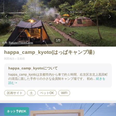
1
/
5
出典:
RakutenTravelCamp
happa_camp_kyoto(はっぱキャンプ場）
関西地方
京都府
happa_camp_kyotoについて
happa_camp_kyotoは京都市内から車で約１時間、右京区京北上黒田町
の清流に面した手作りの小さな会員制キャンプ場です。 初め...
続きを
読む >
区画サイト
土
ペットOK
WiFi
ネット予約OK