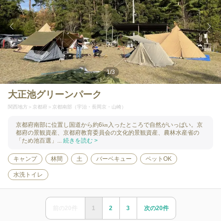
1
/
3
大正池グリーンパーク
関西地方
京都府
京都南部（宇治・長岡京・山崎）
京都府南部に位置し国道から約6㎞入ったところで自然がいっぱい。京
都府の景観資産、京都府教育委員会の文化的景観資産、農林水産省の
「ため池百選」...
続きを読む >
キャンプ
林間
土
バーベキュー
ペットOK
水洗トイレ
前の
20
件
1
2
3
次の
20
件