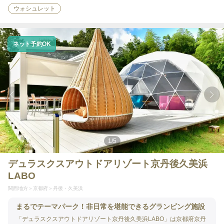
ウォシュレット
ネット予約OK
1
/
5
デュラスクスアウトドアリゾート京丹後久美浜
LABO
関西地方
京都府
丹後・久美浜
まるでテーマパーク！非日常を堪能できるグランピング施設
「デュラスクスアウトドアリゾート京丹後久美浜LABO」は京都府京丹