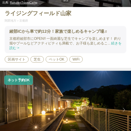
1
/
5
出典:
RakutenTravelCamp
ライジングフィールド山家
関西地方
京都府
綾部ICから車で約12分！家族で楽しめるキャンプ場♬
京都府綾部市にOPEN!! 一面綺麗な芝生でキャンプを楽しめます！ 釣り
堀やプールなどアクティビティも満載で、お子様も楽しめるこ...
続きを
読む >
区画サイト
芝生
ペットOK
WiFi
ネット予約OK