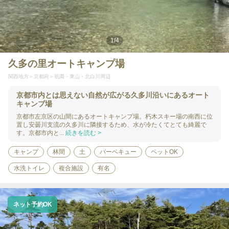
1
/
4
久多の里オートキャンプ場
関西地方
京都府
祇園・東山・北白川周辺
京都市内とは思えない自然が広がる久多川沿いにあるオート
キャンプ場
京都市左京区の山間にあるオートキャンプ場。朽木スキー場の南西に位
置し安曇川支流の久多川に隣接するため、水が冷たくてとても綺麗で
す。京都市内と...
続きを読む >
キャンプ
林間
土
バーベキュー
ペットOK
水洗トイレ
複合施設
有名
ネット予約OK