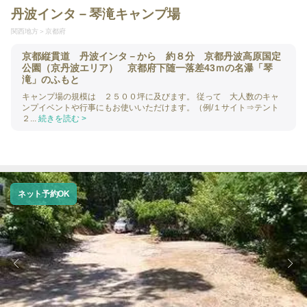
丹波インタ－琴滝キャンプ場
関西地方
京都府
京都縦貫道 丹波インタ－から 約８分 京都丹波高原国定
公園（京丹波エリア） 京都府下随一落差43ｍの名瀑「琴
滝」のふもと
キャンプ場の規模は ２５００坪に及びます。 従って 大人数のキャ
ンプイベントや行事にもお使いいただけます。（例/１サイト⇒テント
２...
続きを読む >
ネット予約OK