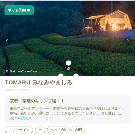
ネット予約OK
1
/
5
出典:
RakutenTravelCamp
TOMARU-みなみやましろ-
関西地方
京都府
京都 茶畑のキャンプ場！！
※毎年ゴールデンウィーク前後から農家様のお茶狩りがはじまります。
車幅が狭いため、通行には十分にお気をつけください。 また通行は...
続きを読む >
フリーサイト
土
ペットOK
WiFi