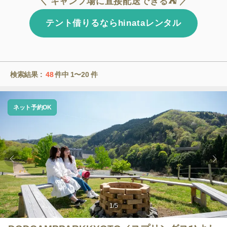
＼ キャンプ場に直接配送できる⛺ ／
テント借りるならhinataレンタル
検索結果 :
48
件中
1〜20
件
ネット予約OK
1
/
5