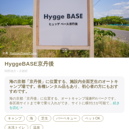
1
/
5
出典:
RakutenTravelCamp
HyggeBASE京丹後
関西地方
京都府
海の京都「京丹後」に位置する、施設内全面芝生のオートキ
ャンプ場です。各種レンタル品もあり、初心者の方にもおす
すめです。
海の京都「京丹後」に位置する、オートキャンプ場兼RVパークです。
各区画サイトまで車で乗り入れができ、サイトに横付けが可能て...
続き
を読む >
キャンプ
海
芝生
バーベキュー
ペットOK
水洗トイレ
温泉