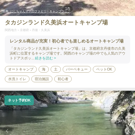
1
/
5
出典:
にしちゃんママのファミリーキャンプブログ
タカジンランド久美浜オートキャンプ場
関西地方
京都府
丹後・久美浜
レンタル商品が充実！初心者でも楽しめるオートキャンプ場
「タカジンランド久美浜オートキャンプ場」は、京都府京丹後市の久美
浜町に位置するキャンプ場です。関西のキャンプ場の中でも人気のアウ
トドアスポッ...
続きを読む >
オートキャンプ
海
土
バーベキュー
ペットOK
水洗トイレ
宿泊施設
初心者
ネット予約OK