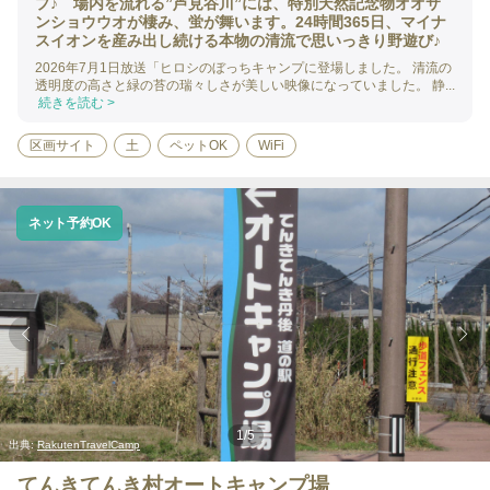
プ♪ 場内を流れる”芦見谷川”には、特別天然記念物オオサ
ンショウウオが棲み、蛍が舞います。24時間365日、マイナ
スイオンを産み出し続ける本物の清流で思いっきり野遊び♪
2026年7月1日放送「ヒロシのぼっちキャンプに登場しました。 清流の
透明度の高さと緑の苔の瑞々しさが美しい映像になっていました。 静...
続きを読む >
区画サイト
土
ペットOK
WiFi
ネット予約OK
1
/
5
出典:
RakutenTravelCamp
てんきてんき村オートキャンプ場