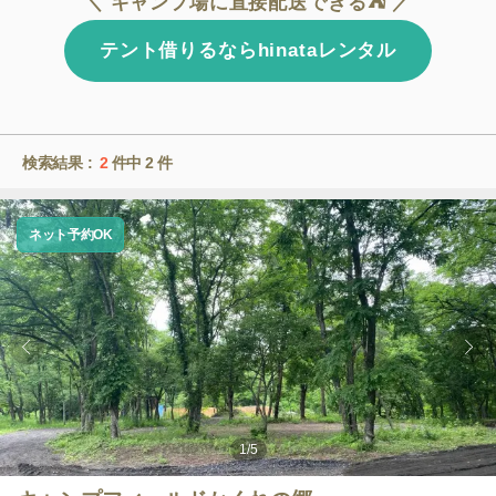
＼ キャンプ場に直接配送できる⛺ ／
テント借りるならhinataレンタル
検索結果 :
2
件中
2
件
ネット予約OK
1
/
5