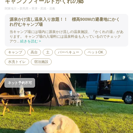
キャンプフィールドかくれの郷
関東地方
群馬県
草津・尻焼・花敷
源泉かけ流し温泉入り放題！！ 標高900Mの避暑地にかく
れ佇むキャンプ場
当キャンプ場には場内に源泉かけ流しの温泉施設、『かくれの湯』があ
ります。 キャンプ場の入場料には温泉料金も入っているのでチェック
アウ...
続きを読む >
キャンプ
高台
土
バーベキュー
ペットOK
水洗トイレ
宿泊施設
ネット予約不可