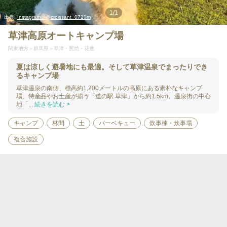
1
/
1
出典:
Instagram：@croissant_0720m
草津高原オートキャンプ場
関東地方
群馬県
草津・尻焼・花敷
夏は涼しく避暑地にも最適。そして草津温泉でまったりでき
るキャンプ場
草津温泉の南側、標高約1,200メートルの高原にある素朴なキャンプ
場。特産品やお土産が揃う「道の駅 草津」から約1.5km、温泉街の中心
地「...
続きを読む >
キャンプ
林間
土
バーベキュー
炊事棟・炊事場
複合施設