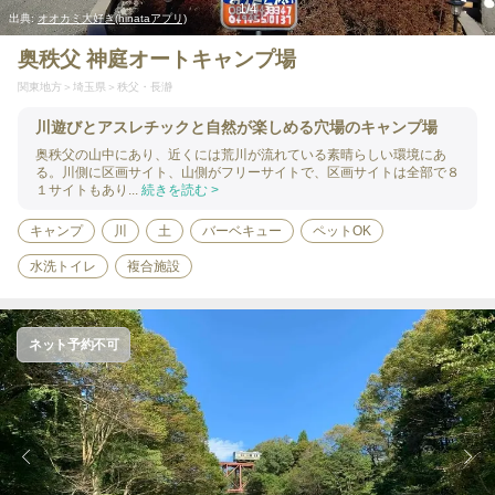
1
/
4
出典:
オオカミ大好き(hinataアプリ)
奥秩父 神庭オートキャンプ場
関東地方
埼玉県
秩父・長瀞
川遊びとアスレチックと自然が楽しめる穴場のキャンプ場
奥秩父の山中にあり、近くには荒川が流れている素晴らしい環境にあ
る。川側に区画サイト、山側がフリーサイトで、区画サイトは全部で８
１サイトもあり...
続きを読む >
キャンプ
川
土
バーベキュー
ペットOK
水洗トイレ
複合施設
ネット予約不可