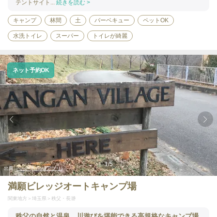
テントサイト...
続きを読む >
キャンプ
林間
土
バーベキュー
ペットOK
水洗トイレ
スーパー
トイレが綺麗
ネット予約OK
1
/
5
出典:
べべべ(hinataアプリ)
満願ビレッジオートキャンプ場
関東地方
埼玉県
秩父・長瀞
秩父の自然と温泉、川遊びを堪能できる高規格なキャンプ場