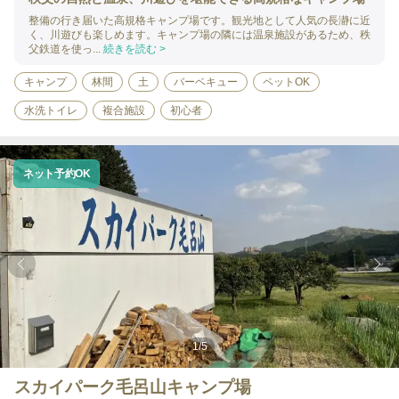
整備の行き届いた高規格キャンプ場です。観光地として人気の長瀞に近
く、川遊びも楽しめます。キャンプ場の隣には温泉施設があるため、秩
父鉄道を使っ...
続きを読む >
キャンプ
林間
土
バーベキュー
ペットOK
水洗トイレ
複合施設
初心者
ネット予約OK
1
/
5
スカイパーク毛呂山キャンプ場