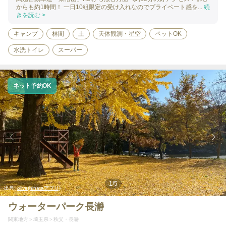
からも約1時間！ 一日10組限定の受け入れなのでプライベート感を...
続
きを読む >
キャンプ
林間
土
天体観測・星空
ペットOK
水洗トイレ
スーパー
ネット予約OK
1
/
5
出典:
olive(hinataアプリ)
ウォーターパーク長瀞
関東地方
埼玉県
秩父・長瀞