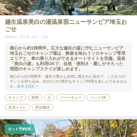
1
/
5
越生温泉美白の湯温泉宿ニューサンピア埼玉お
ごせ
関東地方
埼玉県
秩父・長瀞
都心から約1時間半。広大な越生の森に佇むニューサンピア
埼玉おごせのキャンプ場は、静寂を味わうソロキャンプ専用
エリアと、車の乗り入れができるオートサイトを完備。温泉
「美白の湯」も利用OKで、自然・便利さ・癒しがそろった
理想のキャンプステイが楽しめます。
都心から約1時間半。越生の豊かな自然に囲まれた高台で、こだわりの
テントを持ち込み、自分だけの贅沢なキャンプ時間を楽しんでみません
か...
続きを読む >
キャンプ
林間
土
バーベキュー
ペットOK
水洗トイレ
宿泊施設
ネット予約OK