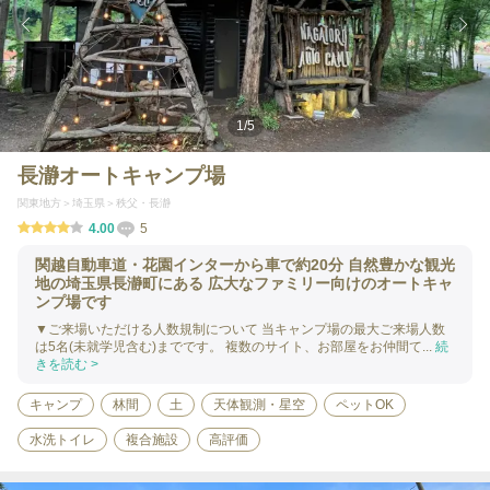
1
/
5
長瀞オートキャンプ場
関東地方
埼玉県
秩父・長瀞
4.00
5
関越自動車道・花園インターから車で約20分 自然豊かな観光
地の埼玉県長瀞町にある 広大なファミリー向けのオートキャ
ンプ場です
▼ご来場いただける人数規制について 当キャンプ場の最大ご来場人数
は5名(未就学児含む)までです。 複数のサイト、お部屋をお仲間て...
続
きを読む >
キャンプ
林間
土
天体観測・星空
ペットOK
水洗トイレ
複合施設
高評価