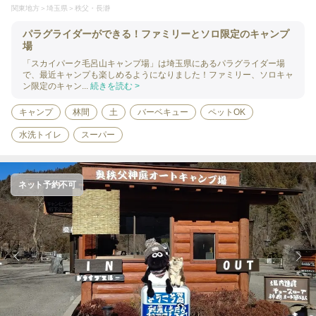
関東地方
埼玉県
秩父・長瀞
パラグライダーができる！ファミリーとソロ限定のキャンプ
場
「スカイパーク毛呂山キャンプ場」は埼玉県にあるパラグライダー場
で、最近キャンプも楽しめるようになりました！ファミリー、ソロキャ
ン限定のキャン...
続きを読む >
キャンプ
林間
土
バーベキュー
ペットOK
水洗トイレ
スーパー
ネット予約不可