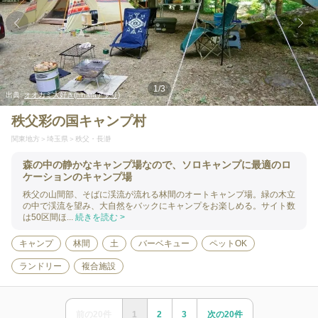
1
/
3
出典:
オオカミ大好き(hinataアプリ)
秩父彩の国キャンプ村
関東地方
埼玉県
秩父・長瀞
森の中の静かなキャンプ場なので、ソロキャンプに最適のロ
ケーションのキャンプ場
秩父の山間部、そばに渓流が流れる林間のオートキャンプ場。緑の木立
の中で渓流を望み、大自然をバックにキャンプをお楽しめる。サイト数
は50区間ほ...
続きを読む >
キャンプ
林間
土
バーベキュー
ペットOK
ランドリー
複合施設
前の
20
件
1
2
3
次の
20
件