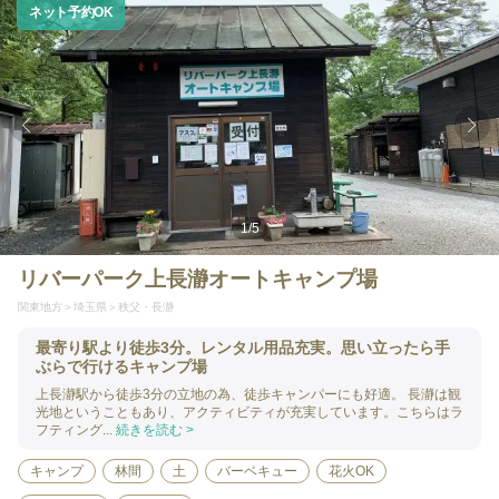
ネット予約OK
1
/
5
リバーパーク上長瀞オートキャンプ場
関東地方
埼玉県
秩父・長瀞
最寄り駅より徒歩3分。レンタル用品充実。思い立ったら手
ぶらで行けるキャンプ場
上長瀞駅から徒歩3分の立地の為、徒歩キャンパーにも好適。 長瀞は観
光地ということもあり、アクティビティが充実しています。こちらはラ
フティング...
続きを読む >
キャンプ
林間
土
バーベキュー
花火OK