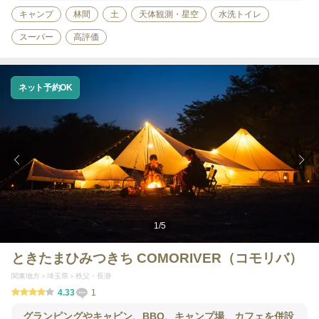
キャンプ
林間
土
天体観測・星空
水洗トイレ
スーパー
高評価
ネット予約OK
1
/
5
ときたまひみつきち COMORIVER（コモリバ）
関東地方
埼玉県
秩父・長瀞
4.33
1
グランピングやキャビン、BBQ、キャンプ場、カフェを併設