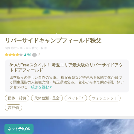
リバーサイドキャンプフィールド秩父
関東地方
埼玉県
秩父・長瀞
4.50
2
8つのFreeスタイル！ 埼玉エリア最大級のリバーサイドアウ
トドアフィールド
四季折々の美しい自然の宝庫。 秩父夜祭など特色ある伝統文化が息づ
く関東屈指の人気観光地・埼玉県秩父市。 都心から車で約2時間。好ア
クセスのこ...
続きを読む >
団体・貸切
天体観測・星空
ペットOK
ウォシュレット
高評価
ネット予約OK