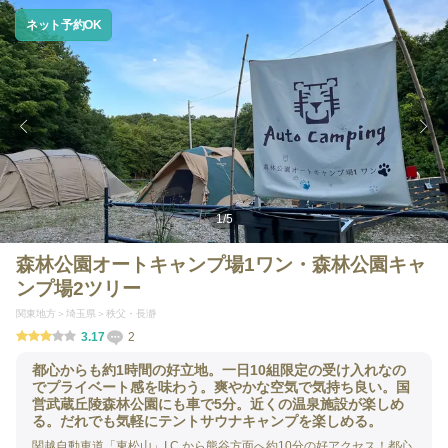
ネット予約OK
1
/
5
森林公園オートキャンプ場1ワン・森林公園キャ
ンプ場2ツリー
関東地方
埼玉県
秩父・長瀞
3.17
2
都心からも約1時間の好立地。一日10組限定の受け入れなの
でプライベート感を味わう。爽やかな空気で気持ち良い。国
営武蔵丘陵森林公園にも車で5分。近くの温泉施設が楽しめ
る。だれでも気軽にテントサウナキャンプを楽しめる。
関越自動車道「東松山」I.C.から熊谷方面へ約10分の好アクセス！都心