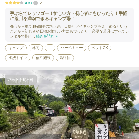
4.67
2
手ぶらでレッツゴー！忙しい方・初心者にもぴったり！手軽
に荒川を満喫できるキャンプ場！
都心から車で1時間半の埼玉県、日帰りデイキャンプも楽しめるという
ことから初心者や日頃お忙しい方にもぴったり！必要な道具はすべてレ
ンタルで揃う...
続きを読む >
キャンプ
林間
土
バーベキュー
ペットOK
水洗トイレ
宿泊施設
高評価
ネット予約不可