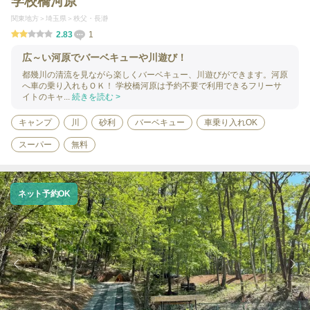
学校橋河原
関東地方
埼玉県
秩父・長瀞
2.83
1
広～い河原でバーベキューや川遊び！
都幾川の清流を見ながら楽しくバーベキュー、川遊びができます。河原
へ車の乗り入れもＯＫ！ 学校橋河原は予約不要で利用できるフリーサ
イトのキャ...
続きを読む >
キャンプ
川
砂利
バーベキュー
車乗り入れOK
スーパー
無料
ネット予約OK