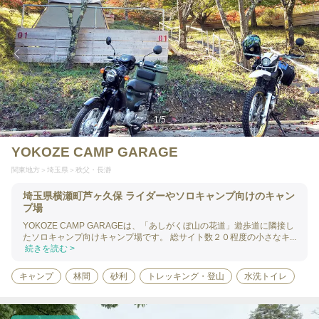
1
/
5
YOKOZE CAMP GARAGE
関東地方
埼玉県
秩父・長瀞
埼玉県横瀬町芦ヶ久保 ライダーやソロキャンプ向けのキャン
プ場
YOKOZE CAMP GARAGEは、「あしがくぼ山の花道」遊歩道に隣接し
たソロキャンプ向けキャンプ場です。 総サイト数２０程度の小さなキ...
続きを読む >
キャンプ
林間
砂利
トレッキング・登山
水洗トイレ