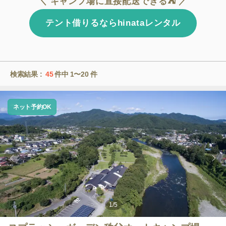
＼ キャンプ場に直接配送できる⛺ ／
テント借りるならhinataレンタル
検索結果 :
45
件中
1〜20
件
ネット予約OK
1
/
5