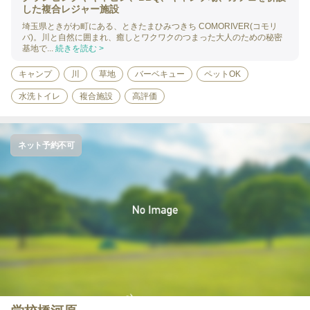
した複合レジャー施設
埼玉県ときがわ町にある、ときたまひみつきち COMORIVER(コモリ
バ)。川と自然に囲まれ、癒しとワクワクのつまった大人のための秘密
基地で...
続きを読む >
キャンプ
川
草地
バーベキュー
ペットOK
水洗トイレ
複合施設
高評価
ネット予約不可