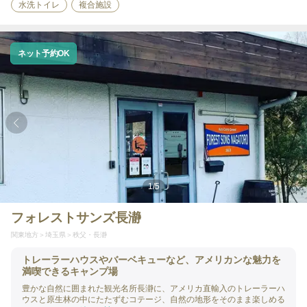
水洗トイレ
複合施設
ネット予約OK
1
/
5
フォレストサンズ長瀞
関東地方
埼玉県
秩父・長瀞
トレーラーハウスやバーベキューなど、アメリカンな魅力を
満喫できるキャンプ場
豊かな自然に囲まれた観光名所長瀞に、アメリカ直輸入のトレーラーハ
ウスと原生林の中にたたずむコテージ、自然の地形をそのまま楽しめる