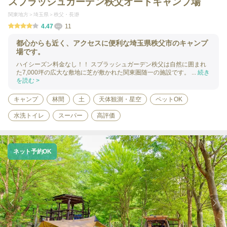
スプラッシュガーデン秩父オートキャンプ場
関東地方
埼玉県
秩父・長瀞
4.47
11
都心からも近く、アクセスに便利な埼玉県秩父市のキャンプ
場です。
ハイシーズン料金なし！！ スプラッシュガーデン秩父は自然に囲まれ
た7,000坪の広大な敷地に芝が敷かれた関東圏随一の施設です。 ...
続き
を読む >
キャンプ
林間
土
天体観測・星空
ペットOK
水洗トイレ
スーパー
高評価
ネット予約OK