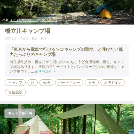
1
/
4
出典:
くんくん(ぼのキャン)(hinataアプリ)
橋立川キャンプ場
関東地方
埼玉県
秩父・長瀞
「東京から電車で行けるソロキャンプの聖地」と呼びたい魅
力たっぷりのキャンプ場
埼玉県秩父市、橋立川から浦山川へのちょうど合流地点に橋立川キャン
プ場はあります。河原のフリーサイトとバンガローだけの小規模なキャ
ンプ場です。...
続きを読む >
キャンプ
川
草地
バーベキュー
直火
水洗トイレ
複合施設
ネット予約不可