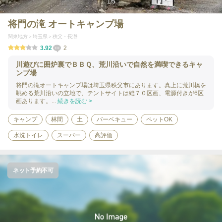
1
/
5
将門の滝 オートキャンプ場
関東地方
埼玉県
秩父・長瀞
3.92
2
川遊びに囲炉裏でＢＢＱ、荒川沿いで自然を満喫できるキャ
ンプ場
将門の滝オートキャンプ場は埼玉県秩父市にあります。真上に荒川橋を
眺める荒川沿いの立地で、テントサイトは総７０区画、電源付きが6区
画あります。...
続きを読む >
キャンプ
林間
土
バーベキュー
ペットOK
水洗トイレ
スーパー
高評価
ネット予約不可