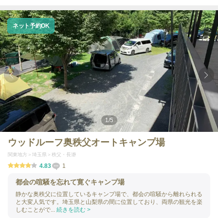
ネット予約OK
1
/
5
ウッドルーフ奥秩父オートキャンプ場
関東地方
埼玉県
秩父・長瀞
4.83
1
都会の喧騒を忘れて寛ぐキャンプ場
静かな奥秩父に位置しているキャンプ場で、都会の喧騒から離れられる
と大変人気です。埼玉県と山梨県の間に位置しており、両県の観光を楽
しむことがで...
続きを読む >