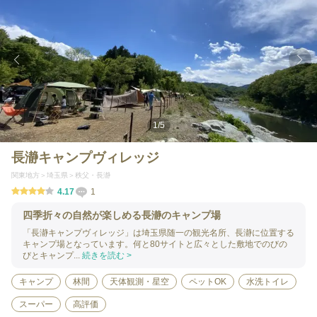
1
/
5
長瀞キャンプヴィレッジ
関東地方
埼玉県
秩父・長瀞
4.17
1
四季折々の自然が楽しめる長瀞のキャンプ場
「長瀞キャンプヴィレッジ」は埼玉県随一の観光名所、長瀞に位置する
キャンプ場となっています。何と80サイトと広々とした敷地でのびの
びとキャンプ...
続きを読む >
キャンプ
林間
天体観測・星空
ペットOK
水洗トイレ
スーパー
高評価