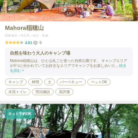
1
/
5
Mahora稲穂山
関東地方
埼玉県
秩父・長瀞
4.91
9
自然を味わう大人のキャンプ場
Mahora稲穂山は、ひと山丸ごと使った自然公園です。 キャンプエリア
が3つに分かれていてお好きなエリアでキャンプをお楽しみいた...
続き
を読む >
キャンプ
林間
土
バーベキュー
ペットOK
水洗トイレ
宿泊施設
高評価
ネット予約OK