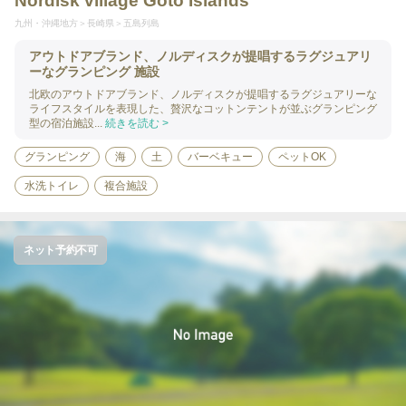
Nordisk village Goto Islands
九州・沖縄地方
長崎県
五島列島
アウトドアブランド、ノルディスクが提唱するラグジュアリ
ーなグランピング 施設
北欧のアウトドアブランド、ノルディスクが提唱するラグジュアリーな
ライフスタイルを表現した、贅沢なコットンテントが並ぶグランピング
型の宿泊施設...
続きを読む >
グランピング
海
土
バーベキュー
ペットOK
水洗トイレ
複合施設
ネット予約不可