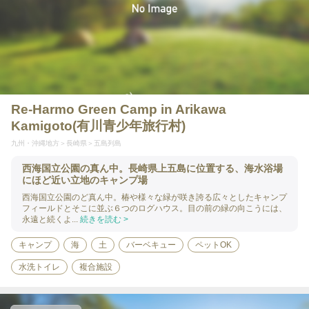
Re-Harmo Green Camp in Arikawa
Kamigoto(有川青少年旅行村)
九州・沖縄地方
長崎県
五島列島
西海国立公園の真ん中。長崎県上五島に位置する、海水浴場
にほど近い立地のキャンプ場
西海国立公園のど真ん中。椿や様々な緑が咲き誇る広々としたキャンプ
フィールドとそこに並ぶ６つのログハウス。目の前の緑の向こうには、
永遠と続くよ...
続きを読む >
キャンプ
海
土
バーベキュー
ペットOK
水洗トイレ
複合施設