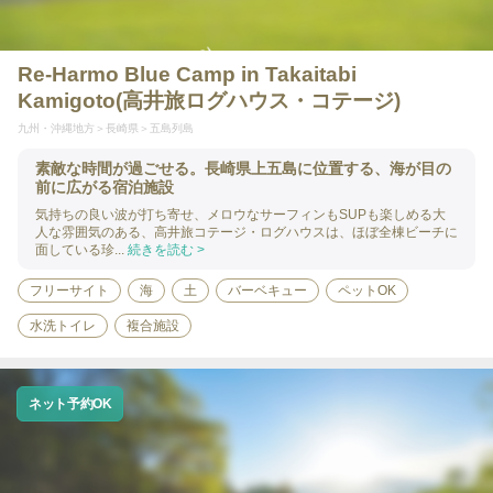
Re-Harmo Blue Camp in Takaitabi
Kamigoto(高井旅ログハウス・コテージ)
九州・沖縄地方
長崎県
五島列島
素敵な時間が過ごせる。長崎県上五島に位置する、海が目の
前に広がる宿泊施設
気持ちの良い波が打ち寄せ、メロウなサーフィンもSUPも楽しめる大
人な雰囲気のある、高井旅コテージ・ログハウスは、ほぼ全棟ビーチに
面している珍...
続きを読む >
フリーサイト
海
土
バーベキュー
ペットOK
水洗トイレ
複合施設
ネット予約OK