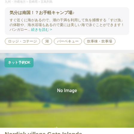
九州・沖縄地方
長崎県
五島列島
気分は南国！？お手軽キャンプ場♪
すぐ近くに海があるので、潮の干満を利用して魚を捕獲する「すけ漁」
の体験や、海水浴場もあるので夏には美しい海で泳ぐことができます！
バンガロー...
続きを読む >
ロッジ・コテージ
湖
バーベキュー
炊事棟・炊事場
ネット予約OK