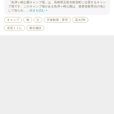
「魚津ヶ崎公園キャンプ場」は、長崎県五島市岐宿町に位置するキャン
プ場です。このキャンプ場がある魚津ヶ崎公園は、遣唐使船寄泊の地と
して知られ、...
続きを読む >
キャンプ
海
土
天体観測・星空
花火OK
水洗トイレ
複合施設