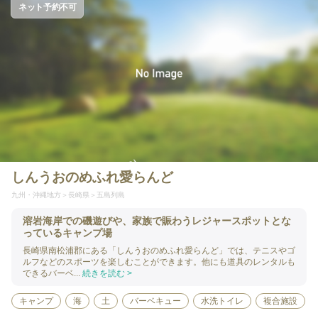
ネット予約不可
しんうおのめふれ愛らんど
九州・沖縄地方
長崎県
五島列島
溶岩海岸での磯遊びや、家族で賑わうレジャースポットとな
っているキャンプ場
長崎県南松浦郡にある「しんうおのめふれ愛らんど」では、テニスやゴ
ルフなどのスポーツを楽しむことができます。他にも道具のレンタルも
できるバーベ...
続きを読む >
キャンプ
海
土
バーベキュー
水洗トイレ
複合施設