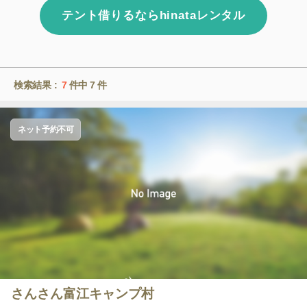
テント借りるならhinataレンタル
検索結果 :
7
件中
7
件
ネット予約不可
さんさん富江キャンプ村