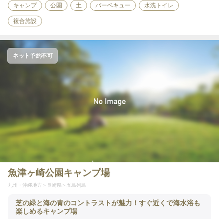
キャンプ
公園
土
バーベキュー
水洗トイレ
複合施設
ネット予約不可
魚津ヶ崎公園キャンプ場
九州・沖縄地方
長崎県
五島列島
芝の緑と海の青のコントラストが魅力！すぐ近くで海水浴も
楽しめるキャンプ場