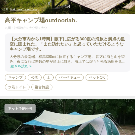
1
/
4
出典:
RakutenTravelCamp
高平キャンプ場outdoorlab.
九州・沖縄地方
大分県
大分
【大分市内から1時間】眼下に広がる360度の海原と満点の星
空に囲まれた、「また訪れたい」と思っていただけるような
キャンプ場です。
大分県の最南端、標高300mに位置するキャンプ場。 四方に海と山を望
み、夜になれば無数の星が頭上に輝き、海上では煌々と光る漁船を見...
続きを読む >
キャンプ
公園
土
バーベキュー
ペットOK
水洗トイレ
複合施設
ネット予約不可