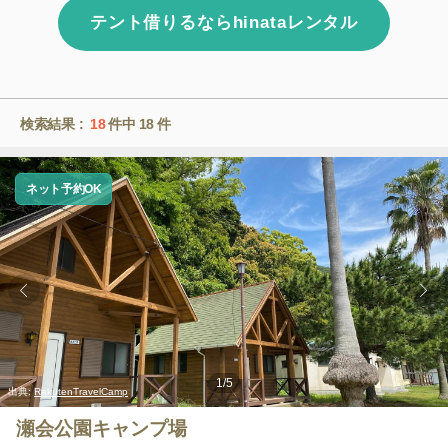
テント借りるならhinataレンタル
検索結果 :
18
件中
18
件
ネット予約OK
1
/
5
出典:
RakutenTravelCamp
瀬会公園キャンプ場