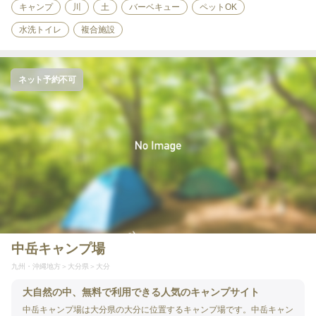
キャンプ
川
土
バーベキュー
ペットOK
水洗トイレ
複合施設
ネット予約不可
中岳キャンプ場
九州・沖縄地方
大分県
大分
大自然の中、無料で利用できる人気のキャンプサイト
中岳キャンプ場は大分県の大分に位置するキャンプ場です。中岳キャン