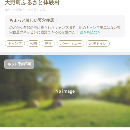
大野町ふるさと体験村
九州・沖縄地方
大分県
大分
ちょっと珍しい竪穴住居！
のどかな自然の中に作られたキャンプ場で、他のキャンプ場二はない竪
穴住居のキャビンに宿泊できるのが魅力だ！
続きを読む >
キャンプ
公園
芝生
バーベキュー
水洗トイレ
ネット予約不可