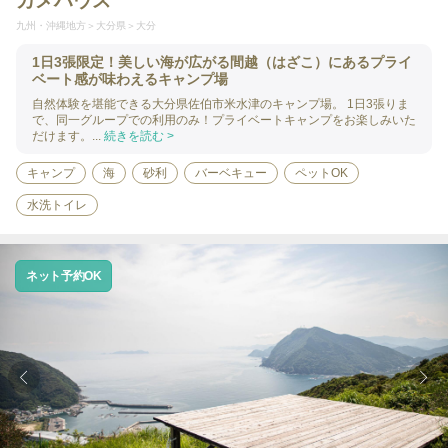
カメハウス
九州・沖縄地方
大分県
大分
1日3張限定！美しい海が広がる間越（はざこ）にあるプライ
ベート感が味わえるキャンプ場
自然体験を堪能できる大分県佐伯市米水津のキャンプ場。 1日3張りま
で、同一グループでの利用のみ！プライベートキャンプをお楽しみいた
だけます。...
続きを読む >
キャンプ
海
砂利
バーベキュー
ペットOK
水洗トイレ
ネット予約OK