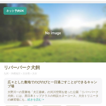
ネット予約OK
リバーパーク犬飼
九州・沖縄地方
大分県
大分
広々とした敷地でのびのびと一日過ごすことができるキャン
プ場
大野川一の景勝地「犬江釜峡」の河川空間を使った公園「リバーパーク
犬飼」には、西日本トップクラスの特設カヌーコース、大分トリニータ
の練習場にも...
続きを読む >