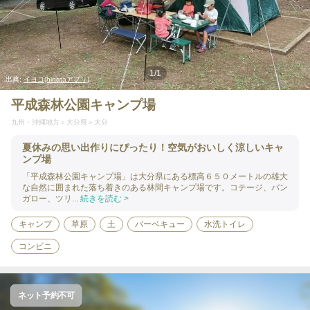
1
/
1
出典:
イヨコ(hinataアプリ)
平成森林公園キャンプ場
九州・沖縄地方
大分県
大分
夏休みの思い出作りにぴったり！空気がおいしく涼しいキャ
ンプ場
「平成森林公園キャンプ場」は大分県にある標高６５０メートルの雄大
な自然に囲まれた落ち着きのある林間キャンプ場です。コテージ、バン
ガロー、ツリ...
続きを読む >
キャンプ
草原
土
バーベキュー
水洗トイレ
コンビニ
ネット予約不可