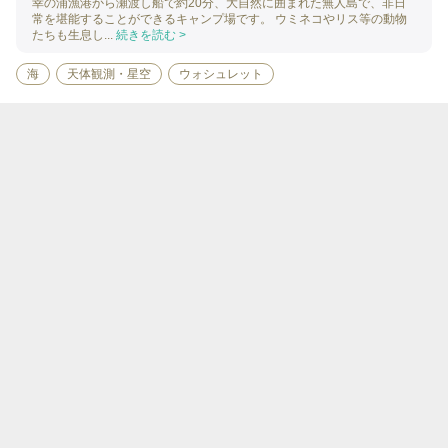
幸の浦漁港から瀬渡し船で約20分、大自然に囲まれた無人島で、非日
常を堪能することができるキャンプ場です。 ウミネコやリス等の動物
たちも生息し...
続きを読む >
海
天体観測・星空
ウォシュレット