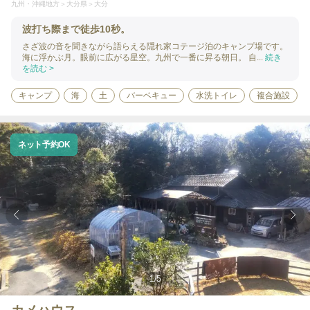
九州・沖縄地方
大分県
大分
波打ち際まで徒歩10秒。
さざ波の音を聞きながら語らえる隠れ家コテージ泊のキャンプ場です。
海に浮かぶ月。眼前に広がる星空。九州で一番に昇る朝日。 自...
続き
を読む >
キャンプ
海
土
バーベキュー
水洗トイレ
複合施設
ネット予約OK
1
/
5