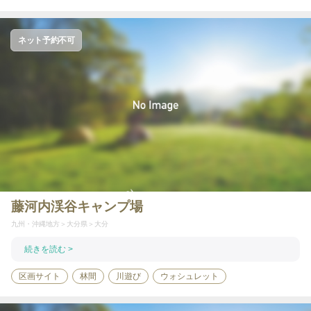
ネット予約不可
藤河内渓谷キャンプ場
九州・沖縄地方
大分県
大分
続きを読む >
区画サイト
林間
川遊び
ウォシュレット