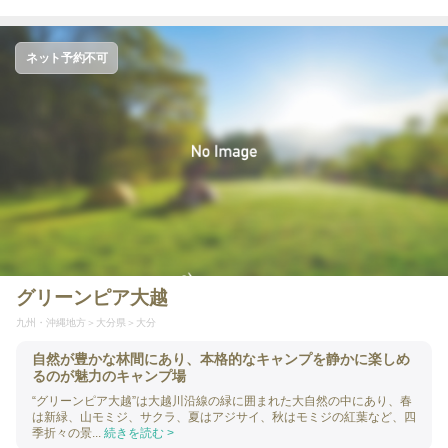
ネット予約不可
グリーンピア大越
九州・沖縄地方
大分県
大分
自然が豊かな林間にあり、本格的なキャンプを静かに楽しめ
るのが魅力のキャンプ場
“グリーンピア大越”は大越川沿線の緑に囲まれた大自然の中にあり、春
は新緑、山モミジ、サクラ、夏はアジサイ、秋はモミジの紅葉など、四
季折々の景...
続きを読む >