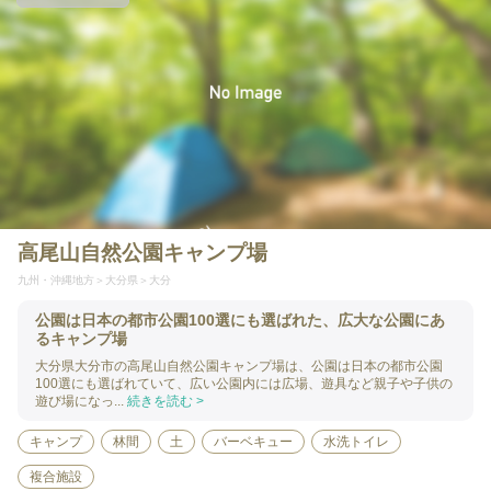
高尾山自然公園キャンプ場
九州・沖縄地方
大分県
大分
公園は日本の都市公園100選にも選ばれた、広大な公園にあ
るキャンプ場
大分県大分市の高尾山自然公園キャンプ場は、公園は日本の都市公園
100選にも選ばれていて、広い公園内には広場、遊具など親子や子供の
遊び場になっ...
続きを読む >
キャンプ
林間
土
バーベキュー
水洗トイレ
複合施設