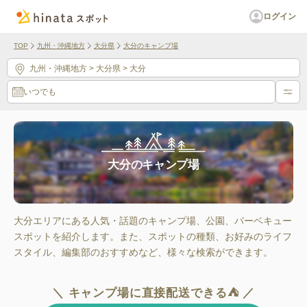
ログイン
TOP
九州・沖縄地方
大分県
大分のキャンプ場
九州・沖縄地方
> 大分県
> 大分
いつでも
大分のキャンプ場
大分エリアにある人気・話題のキャンプ場、公園、バーベキュー
スポットを紹介します。また、スポットの種類、お好みのライフ
スタイル、編集部のおすすめなど、様々な検索ができます。
＼ キャンプ場に直接配送できる⛺ ／