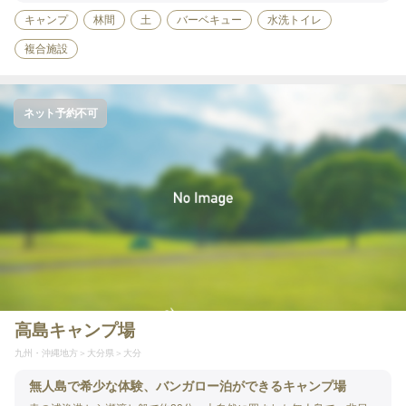
キャンプ
林間
土
バーベキュー
水洗トイレ
複合施設
ネット予約不可
高島キャンプ場
九州・沖縄地方
大分県
大分
無人島で希少な体験、バンガロー泊ができるキャンプ場