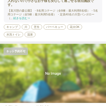
入れないので小さなお子様も安心して過ごせる宿泊施設で
す。
【直川憩の森公園】 ・8名用コテージ（全8棟：最大利用8名様） ・5名
用コテージ（全5棟：最大利用5名様） ・定員40名の大型バンガロー
（...
続きを読む >
キャンプ
川
芝生
バーベキュー
花火OK
水洗トイレ
温泉
ネット予約不可