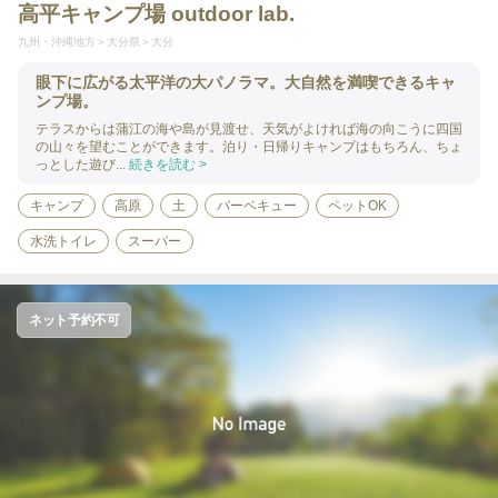
高平キャンプ場 outdoor lab.
九州・沖縄地方
大分県
大分
眼下に広がる太平洋の大パノラマ。大自然を満喫できるキャ
ンプ場。
テラスからは蒲江の海や島が見渡せ、天気がよければ海の向こうに四国
の山々を望むことができます。泊り・日帰りキャンプはもちろん、ちょ
っとした遊び...
続きを読む >
キャンプ
高原
土
バーベキュー
ペットOK
水洗トイレ
スーパー
ネット予約不可