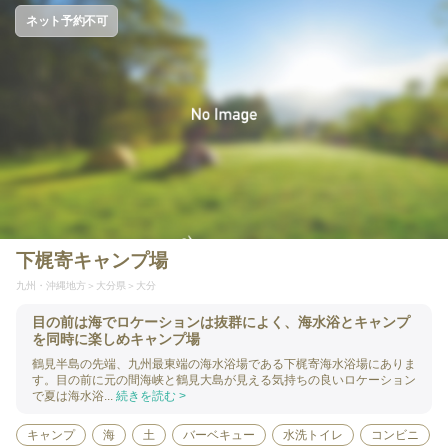
ネット予約不可
下梶寄キャンプ場
九州・沖縄地方
大分県
大分
目の前は海でロケーションは抜群によく、海水浴とキャンプ
を同時に楽しめキャンプ場
鶴見半島の先端、九州最東端の海水浴場である下梶寄海水浴場にありま
す。目の前に元の間海峡と鶴見大島が見える気持ちの良いロケーション
で夏は海水浴...
続きを読む >
キャンプ
海
土
バーベキュー
水洗トイレ
コンビニ