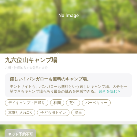
九六位山キャンプ場
九州・沖縄地方
大分県
大分
嬉しい！バンガローも無料のキャンプ場。
テントサイトも、バンガローも無料という嬉しいキャンプ場。大分を一
望できるキャンプ場もあり最高の眺めを体感できる。
続きを読む >
デイキャンプ・日帰り
林間
芝生
バーベキュー
車乗り入れOK
子ども用トイレ
温泉
ネット予約不可