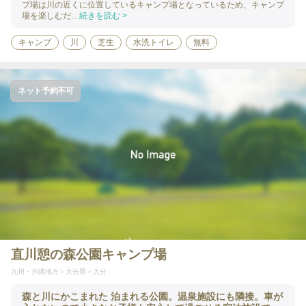
プ場は川の近くに位置しているキャンプ場となっているため、キャンプ
場を楽しむだ...
続きを読む >
キャンプ
川
芝生
水洗トイレ
無料
ネット予約不可
直川憩の森公園キャンプ場
九州・沖縄地方
大分県
大分
森と川にかこまれた 泊まれる公園。温泉施設にも隣接。車が