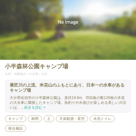
小半森林公園キャンプ場
九州・沖縄地方
大分県
大分
番匠川の上流、米花山のふもとにあり、日本一の水車がある
キャンプ場
大分県佐伯市の小半森林公園は、直径18.8m、羽目板の数128枚の木造
の大水車に隣接したキャンプ場。魚釣りや水遊びが楽しめる美しい川沿
いは、...
続きを読む >
キャンプ
林間
土
天体観測・星空
水洗トイレ
複合施設