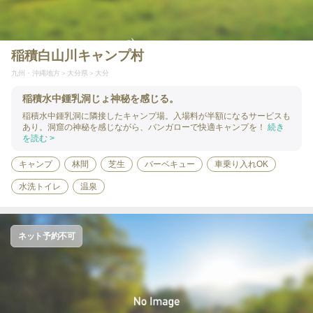
稲積白山川キャンプ村
九州・沖縄地方
大分県
大分
稲積水中鍾乳洞じょ神秘を感じる。
稲積水中鍾乳洞に隣接したキャンプ場。入場料が半額になるサービスも
あり。洞窟の神秘を感じながら、バンガローで快適キャンプを！
続き
を読む >
キャンプ
林間
芝生
バーベキュー
車乗り入れOK
水洗トイレ
温泉
ネット予約不可