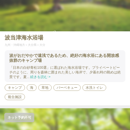
波当津海水浴場
九州・沖縄地方
大分県
大分
波がおだやかで遠浅であるため、絶好の海水浴にある開放感
抜群のキャンプ場
「日本の白砂青松100選」に選ばれた海水浴場です。プライベートビー
チのように、周りを森林に囲まれた美しい海岸で、夕暮れ時の眺めは絶
景です。夏...
続きを読む >
キャンプ
海
草地
バーベキュー
水洗トイレ
複合施設
ネット予約不可