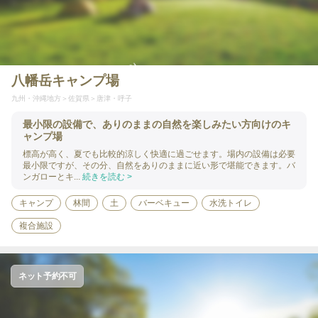
八幡岳キャンプ場
九州・沖縄地方
佐賀県
唐津・呼子
最小限の設備で、ありのままの自然を楽しみたい方向けのキ
ャンプ場
標高が高く、夏でも比較的涼しく快適に過ごせます。場内の設備は必要
最小限ですが、その分、自然をありのままに近い形で堪能できます。バ
ンガローとキ...
続きを読む >
キャンプ
林間
土
バーベキュー
水洗トイレ
複合施設
ネット予約不可