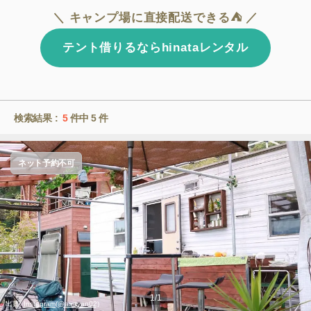
＼ キャンプ場に直接配送できる⛺ ／
テント借りるならhinataレンタル
検索結果 :
5
件中
5
件
ネット予約不可
1
/
1
出典:
Instagram(@aaayan02)