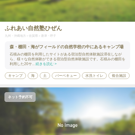
ふれあい自然塾ひぜん
九州・沖縄地方
佐賀県
唐津・呼子
森・棚田・海がフィールドの自然学校の中にあるキャンプ場
石積みの棚田を利用したサイトがある宿泊型自然体験施設滞在しなが
ら、様々な自然体験ができる宿泊型自然体験施設です。石積みの棚田を
利用した20サ...
続きを読む >
キャンプ
海
土
バーベキュー
水洗トイレ
複合施設
ネット予約不可