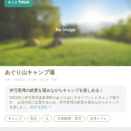
ネット予約OK
あぐり山キャンプ場
九州・沖縄地方
佐賀県
伊万里・有田
伊万里湾の絶景を望みながらキャンプを楽しめる！
2022年に伊万里市波多津町のあぐり山にでオープンしたキャンプ場で
す。 山頂付近に位置するため、伊万里湾の絶景を望みながらキャンプ
を楽しむこ...
続きを読む >
キャンプ
高台
土
天体観測・星空
水洗トイレ