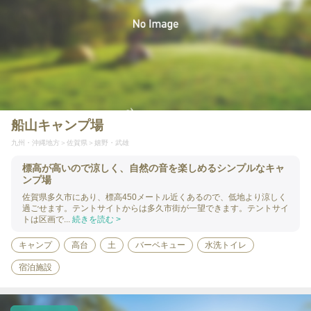
船山キャンプ場
九州・沖縄地方
佐賀県
嬉野・武雄
標高が高いので涼しく、自然の音を楽しめるシンプルなキャ
ンプ場
佐賀県多久市にあり、標高450メートル近くあるので、低地より涼しく
過ごせます。テントサイトからは多久市街が一望できます。テントサイ
トは区画で...
続きを読む >
キャンプ
高台
土
バーベキュー
水洗トイレ
宿泊施設