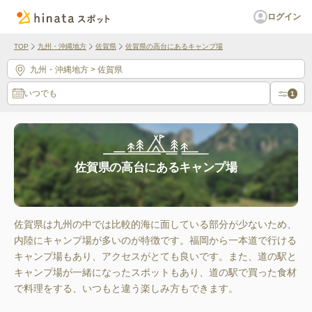
ログイン
TOP
九州・沖縄地方
佐賀県
佐賀県の高台にあるキャンプ場
九州・沖縄地方
> 佐賀県
いつでも
1
佐賀県の高台にあるキャンプ場
佐賀県は九州の中では比較的海に面している部分が少ないため、
内陸にキャンプ場が多いのが特徴です。福岡から一本道で行ける
キャンプ場もあり、アクセスがとても良いです。また、道の駅と
キャンプ場が一緒になったスポットもあり、道の駅で買った食材
で料理をする、いつもと違う楽しみ方もできます。