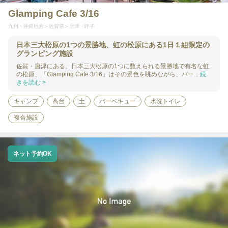
Glamping Cafe 3/16
九州・沖縄地方
佐賀県
唐津・呼子
日本三大松原の1つの景勝地、虹の松原にある1日１組限定の
グランピング施設
佐賀・唐津にある、日本三大松原の1つに数えられる景勝地で有名な虹
の松原、「Glamping Cafe 3/16」はその景色を眺めながら、バー...
続
きを読む >
キャンプ
高台
土
バーベキュー
水洗トイレ
複合施設
ネット予約OK