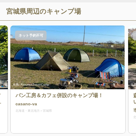
宮城県
周辺のキャンプ場
ネット予約不可
出典:
RakutenTravelCamp
出典
フ
パン工房＆カフェ併設のキャンプ場！
年
casano-va
北海道・東北地方
宮城県