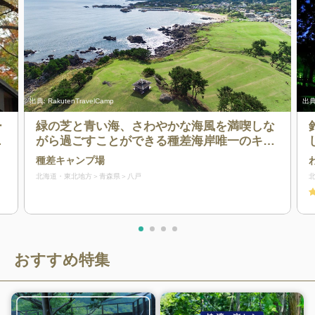
出典:
RakutenTravelCamp
出典
ー
緑の芝と青い海、さわやかな海風を満喫しな
公
がら過ごすことができる種差海岸唯一のキャ
と
ンプ場です。
種差キャンプ場
ら
北海道・東北地方
青森県
八戸
おすすめ特集