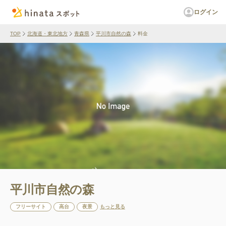
ログイン
TOP
北海道・東北地方
青森県
平川市自然の森
料金
平川市自然の森
フリーサイト
高台
夜景
もっと見る