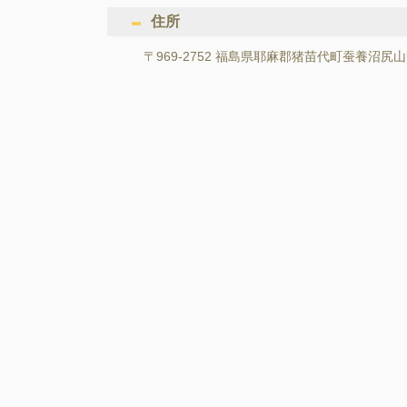
住所
〒969-2752 福島県耶麻郡猪苗代町蚕養沼尻