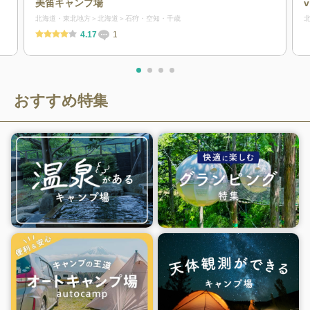
美笛キャンプ場
北海道・東北地方
北海道
石狩・空知・千歳
4.17
1
おすすめ特集