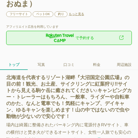
おぬま）
フリーサイト
ペットOK
釣り
もっと見る
アフィリエイト広告を利用しています
で予約する
トップ
写真
口コミ
料金
周辺施設
北海道を代表するリゾート湖畔『大沼国定公園広場』の
目の前！観光、お土産、サイクリングに紅葉狩り!!サイ
トから見える駒ケ岳に癒されてください♪キャンピングカ
ー・トレーラーはもちろん、一般車、ライダーや自転車
のかた、なんと電車でも！気軽にキャンプ、デイキャ
ン、ゆるキャンを楽しめます！山の中ではないので虫や
動物が少ないので安心です！
場内は綺麗に整備されたパーキング内に電源付きRVサイト、車
の横付けと焚き火ができるオートサイト、女性一人旅でも安心の