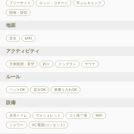
フリーサイト
ロッジ・コテージ
手ぶらキャンプ
団体・貸切
地面
芝生
砂利
アクティビティ
天体観測・星空
釣り
ドッグラン
サウナ
ルール
ペットOK
花火OK
車乗り入れOK
設備
水洗トイレ
ウォシュレット
ゴミ捨て場
WiFi
シャワー
AC電源(コンセント)