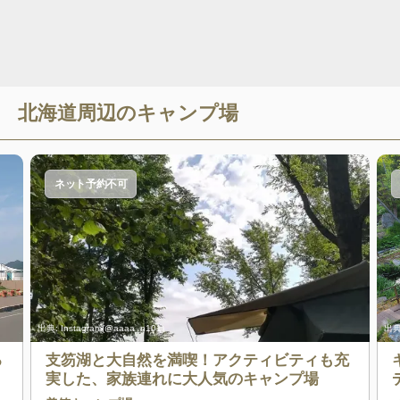
北海道
周辺のキャンプ場
ネット予約不可
出典:
Instagram(@aaaa_n101)
出典
る
支笏湖と大自然を満喫！アクティビティも充
実した、家族連れに大人気のキャンプ場