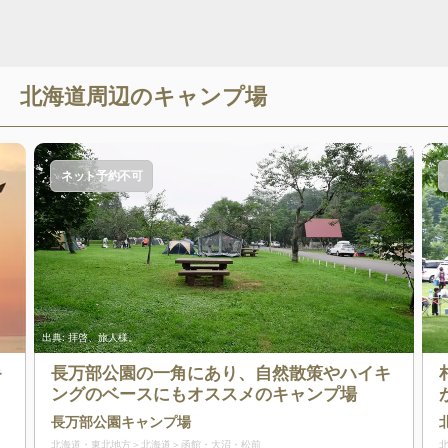
北海道
周辺のキャンプ場
ネット予約不可
出典:
拝啓、旅人様。
キ
長万部公園の一角にあり、自然散策やハイキ
ングのベースにもオススメのキャンプ場
長万部公園キャンプ場
北海道・東北地方
北海道
函館・大沼・松前