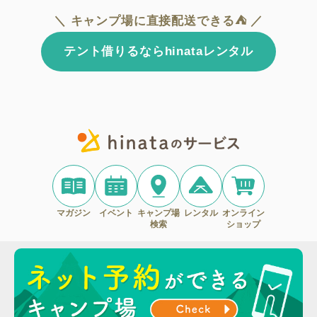
＼ キャンプ場に直接配送できる⛺ ／
テント借りるならhinataレンタル
マガジン
イベント
キャンプ場
レンタル
オンライン
検索
ショップ