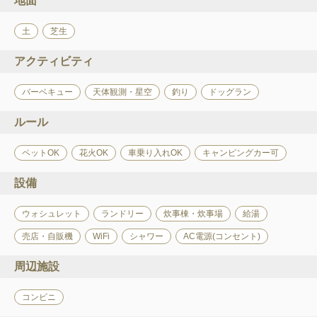
地面
土
芝生
アクティビティ
バーベキュー
天体観測・星空
釣り
ドッグラン
ルール
ペットOK
花火OK
車乗り入れOK
キャンピングカー可
設備
ウォシュレット
ランドリー
炊事棟・炊事場
給湯
売店・自販機
WiFi
シャワー
AC電源(コンセント)
周辺施設
コンビニ