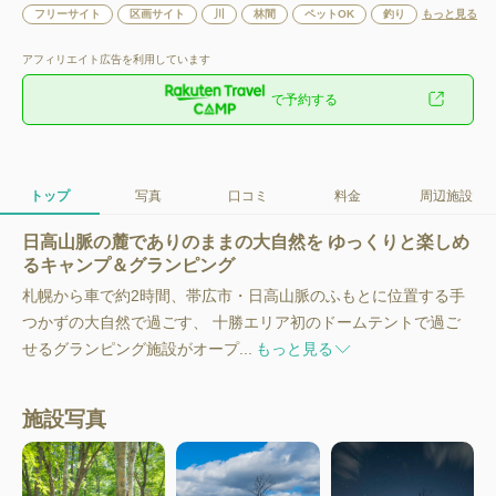
フリーサイト
区画サイト
川
林間
ペットOK
釣り
もっと見る
アフィリエイト広告を利用しています
で予約する
トップ
写真
口コミ
料金
周辺施設
日高山脈の麓でありのままの大自然を ゆっくりと楽しめ
るキャンプ＆グランピング
札幌から車で約2時間、帯広市・日高山脈のふもとに位置する手
つかずの大自然で過ごす、 十勝エリア初のドームテントで過ご
せるグランピング施設がオープ...
もっと見る
施設写真