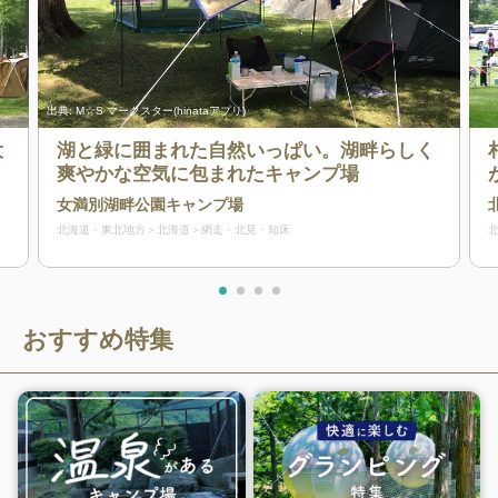
出典:
M☆S マークスター(hinataアプリ)
大
湖と緑に囲まれた自然いっぱい。湖畔らしく
爽やかな空気に包まれたキャンプ場
女満別湖畔公園キャンプ場
北海道・東北地方
北海道
網走・北見・知床
おすすめ特集