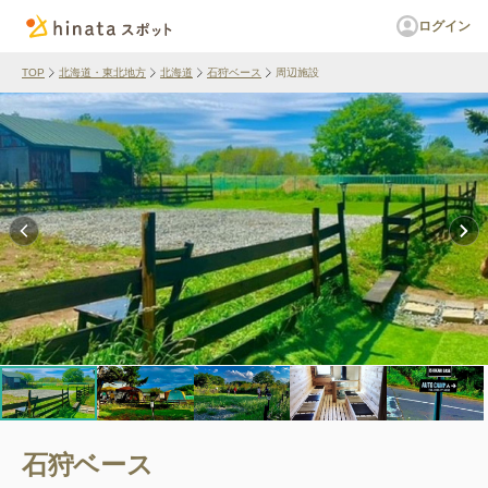
ログイン
TOP
北海道・東北地方
北海道
石狩ベース
周辺施設
石狩ベース