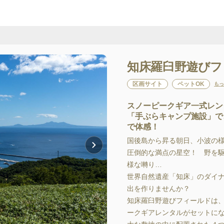
知床羅臼野遊びフ
区画サイト
ペットOK
もっ
スノーピークギア一式レン
「手ぶらキャンプ施設」で
で体感！
国後島から昇る朝日、小波の様
圧倒的な満点の星空！　野を駆
様な囀り…

世界自然遺産「知床」のダイナ
出を作りませんか？

知床羅臼野遊びフィールドは
ークギアレンタルがセットにな