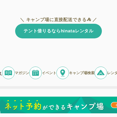
＼ キャンプ場に直接配送できる⛺ ／
テント借りるならhinataレンタル
マガジン
イベント
キャンプ場検索
レン