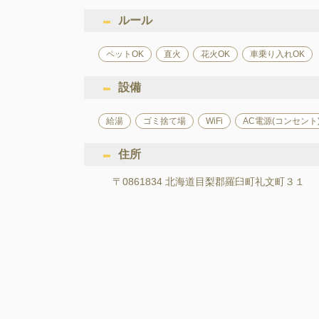
ルール
ペットOK
直火
花火OK
車乗り入れOK
設備
給湯
ゴミ捨て場
WiFi
AC電源(コンセント
住所
〒0861834 北海道目梨郡羅臼町礼文町３１