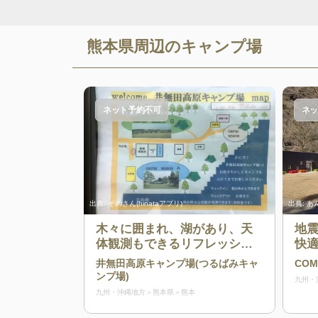
熊本県
周辺のキャンプ場
ネット予約不可
ネッ
出典:
ぞのさん(hinataアプリ)
出典:
あん
木々に囲まれ、湖があり、天
地
体観測もできるリフレッシュ
快
に最適なキャンプ場
井無田高原キャンプ場(つるばみキャ
COM
ンプ場)
九州・
九州・沖縄地方
熊本県
熊本