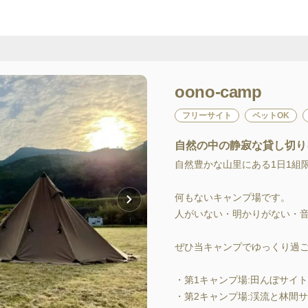
oono-camp
フリーサイト
ペットOK
自然の中の静寂な貸し切り
自然豊かな山里にある1日1組限定
何もないキャンプ場です。

人がいない・明かりがない・音
ぜひ当キャンプでゆっくり過こ
・第1キャンプ場:田んぼサイト

・第2キャンプ場:渓流と林間