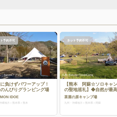
ト予約不可
ネット予約不可
こ(hinataアプリ)
出典:
RakutenTravelCamp
震に負けずパワーアップ！
【熊本 阿蘇☆ソロキャ
適のんびりグランピング場
の聖地巡礼】◆自然が最
贅沢！阿蘇の雄大な自然
MON IDOE
茶屋の原キャンプ場
天の星空◆
沖縄地方
熊本県
熊本
九州・沖縄地方
熊本県
阿蘇