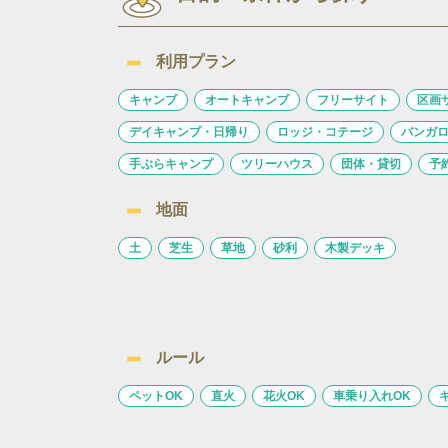
利用プラン
キャンプ
オートキャンプ
フリーサイト
区画
デイキャンプ・日帰り
ロッジ・コテージ
バンガ
手ぶらキャンプ
ツリーハウス
団体・貸切
予
地面
土
芝生
草地
砂利
木製デッキ
ルール
ペットOK
直火
花火OK
車乗り入れOK