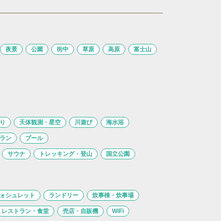
夜景
公園
街中
草原
高原
富士山
り
天体観測・星空
川遊び
海水浴
ラン
プール
サウナ
トレッキング・登山
国立公園
ォシュレット
ランドリー
炊事棟・炊事場
レストラン・食堂
売店・自販機
WiFi