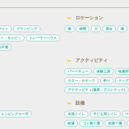
ロケーション
サイト
グランピング
海
林間
川
高台
湖
ロー・キャビン
トレーラーハウス
約不要
アクティビティ
バーベキュー
体験工房
味覚狩
カヌー・カヤック
釣り
ドッグ
アクティビティ(遊具・アスレチック)
設備
キャンピングカー可
水洗トイレ
子ども用トイレ
ウ
給湯
ゴミ捨て場
灰捨て場