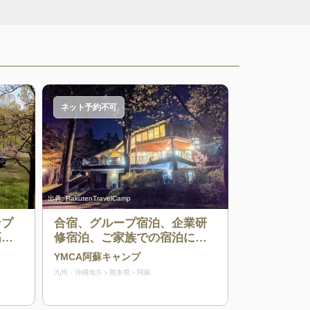
ネット予約不可
出典:
RakutenTravelCamp
ンプ
合宿、グループ宿泊、企業研
高の
修宿泊、ご家族での宿泊に最
と満
適です。
YMCA阿蘇キャンプ
九州・沖縄地方
熊本県
阿蘇