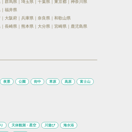
県
群馬県
埼玉県
千葉県
東京都
神奈川県
県
福井県
府
大阪府
兵庫県
奈良県
和歌山県
県
長崎県
熊本県
大分県
宮崎県
鹿児島県
夜景
公園
街中
草原
高原
富士山
り
天体観測・星空
川遊び
海水浴