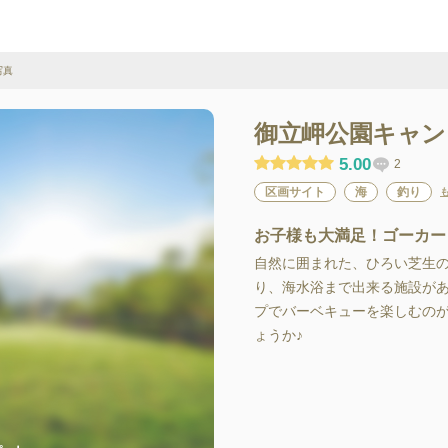
写真
御立岬公園キャン
5.00
2
区画サイト
海
釣り
お子様も大満足！ゴーカー
自然に囲まれた、ひろい芝生
り、海水浴まで出来る施設があ
プでバーベキューを楽しむの
ょうか♪