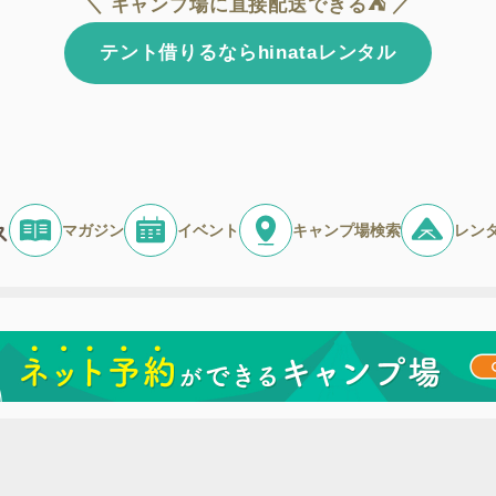
＼ キャンプ場に直接配送できる⛺ ／
テント借りるならhinataレンタル
マガジン
イベント
キャンプ場検索
レン