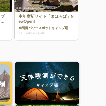
出典:
RakutenTravelCamp
ンプ
本年度新サイト「まほろば」N
高の
ewOpen!
と満
南阿蘇パワースポットキャンプ場
九州・沖縄地方
熊本県