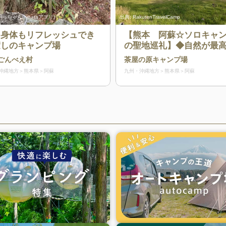
っちゃん(hinataアプリ)
出典:
RakutenTravelCamp
も身体もリフレッシュでき
【熊本 阿蘇☆ソロキャ
癒しのキャンプ場
の聖地巡礼】◆自然が最
贅沢！阿蘇の雄大な自然
ごんべえ村
茶屋の原キャンプ場
天の星空◆
沖縄地方
熊本県
阿蘇
九州・沖縄地方
熊本県
阿蘇