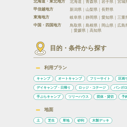
北海道・東北地方
北海道
青森県
岩手県
宮城
甲信越地方
新潟県
山梨県
長野県
東海地方
岐阜県
静岡県
愛知県
三重
中国・四国地方
鳥取県
島根県
岡山県
広島
愛媛県
高知県
目的・条件から探す
利用プラン
キャンプ
オートキャンプ
フリーサイト
区画
デイキャンプ・日帰り
ロッジ・コテージ
バンガ
手ぶらキャンプ
ツリーハウス
団体・貸切
予
地面
土
芝生
草地
砂利
木製デッキ