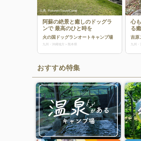
出典:
RakutenTravelCamp
出典:
おが
阿蘇の絶景と癒しのドッグラ
心
ンで 最高のひと時を
る
火の国ドッグランオートキャンプ場
吉原
九州・沖縄地方
熊本県
九州・
おすすめ特集