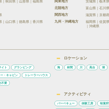
関東地方
県
秋田県
山形県
福島県
茨城県
栃木
北陸地方
富山県
石川
関西地方
県
滋賀県
京都
九州・沖縄地方
県
山口県
徳島県
香川県
福岡県
佐賀
沖縄県
ロケーション
サイト
グランピング
海
林間
川
高台
湖
ロー・キャビン
トレーラーハウス
約不要
アクティビティ
バーベキュー
体験工房
味覚狩