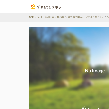
TOP
九州・沖縄地方
熊本県
御立岬公園キャンプ場「海の音」