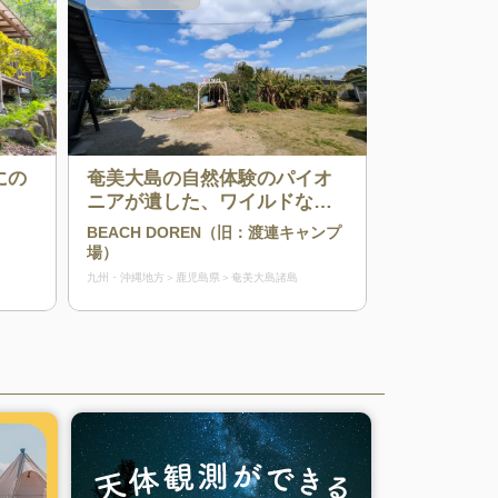
にの
奄美大島の自然体験のパイオ
ニアが遺した、ワイルドな聖
域。
BEACH DOREN（旧：渡連キャンプ
場）
九州・沖縄地方
鹿児島県
奄美大島諸島