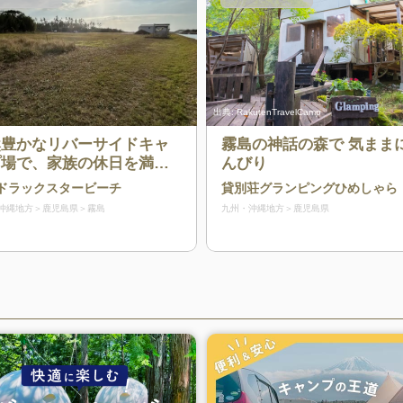
出典:
RakutenTravelCamp
然豊かなリバーサイドキャ
霧島の神話の森で 気まま
プ場で、家族の休日を満喫
んびり
ませんか？ビーチフロント
ドラックスタービーチ
貸別荘グランピングひめしゃら
は、海の青さとサンセット
沖縄地方
鹿児島県
霧島
九州・沖縄地方
鹿児島県
赤さが美しく調和します。
も体もリフレッシュできる
ャンプ場です。【ペット同
可】