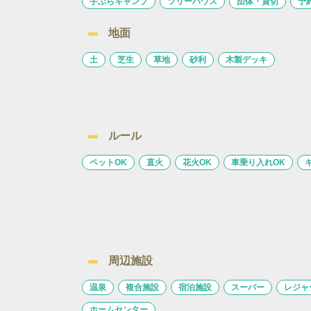
手ぶらキャンプ
ツリーハウス
団体・貸切
予
地面
土
芝生
草地
砂利
木製デッキ
ルール
ペットOK
直火
花火OK
車乗り入れOK
周辺施設
温泉
複合施設
宿泊施設
スーパー
レジャ
ホームセンター