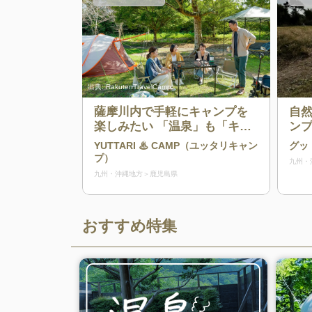
出典:
RakutenTravelCamp
薩摩川内で手軽にキャンプを
自
楽しみたい 「温泉」も「キャ
ン
ンプ」も楽しみたい方におす
し
YUTTARI ♨ CAMP（ユッタリキャン
グッ
すめ！温泉とキャンプが融合
で
プ）
九州・
した「心も身体もくつろぎあ
の
九州・沖縄地方
鹿児島県
る非日常」 都会の喧騒を忘れ
心
てリラックスしていただきた
キ
い。YUTTARI ♨ CAMPはそん
伴
おすすめ特集
な思いから誕生しました。