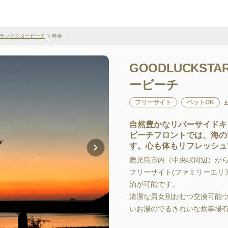
ッドラックスタービーチ
料金
GOODLUCKST
ービーチ
フリーサイト
ペットOK
自然豊かなリバーサイドキ
ビーチフロントでは、海の
す。心も体もリフレッシュ
鹿児島市内（中央駅周辺）から車
フリーサイト(ファミリーエリア
泊が可能です。

清潔な男女別おむつ交換可能
いお湯のでるきれいな炊事場有