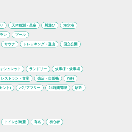
り
天体観測・星空
川遊び
海水浴
ラン
プール
サウナ
トレッキング・登山
国立公園
ォシュレット
ランドリー
炊事棟・炊事場
レストラン・食堂
売店・自販機
WiFi
セント)
バリアフリー
24時間管理
駅近
トイレが綺麗
有名
初心者