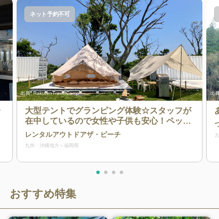
ネット予約不可
出典:
RakutenTravelCamp
出典
ャ
大型テントでグランピング体験☆スタッフが
在中しているので女性や子供も安心！ペット
歓迎！市内中心部から車で40分！手ぶらでキ
レンタルアウトドアザ・ビーチ
ャンプを楽しもう！糸島半島の海沿いでビー
九州・沖縄地方
福岡県
チは目の前、最大4組なので広々と過ごせま
す！
おすすめ特集