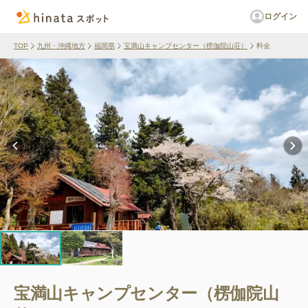
ログイン
TOP
九州・沖縄地方
福岡県
宝満山キャンプセンター（楞伽院山荘）
料金
宝満山キャンプセンター（楞伽院山