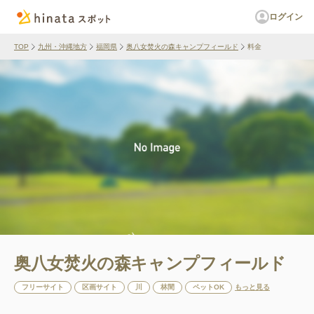
ログイン
TOP
九州・沖縄地方
福岡県
奥八女焚火の森キャンプフィールド
料金
奥八女焚火の森キャンプフィールド
フリーサイト
区画サイト
川
林間
ペットOK
もっと見る