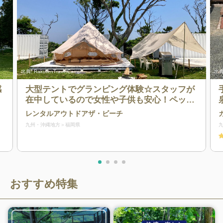
出典:
RakutenTravelCamp
出典
感
大型テントでグランピング体験☆スタッフが
在中しているので女性や子供も安心！ペット
歓迎！市内中心部から車で40分！手ぶらでキ
レンタルアウトドアザ・ビーチ
ャンプを楽しもう！糸島半島の海沿いでビー
九州・沖縄地方
福岡県
チは目の前、最大4組なので広々と過ごせま
す！
おすすめ特集