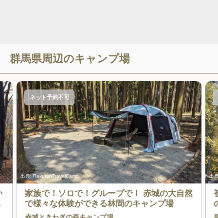
群馬県
周辺のキャンプ場
ネット予約不可
出典:
RakutenTravelCamp
出典
か
家族で！ソロで！グループで！ 赤城の大自然
、
で様々な体験ができる林間のキャンプ場
い
赤城ときわぎの森キャンプ場