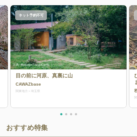
ネット予約不可
出典:
RakutenTravelCamp
出典
目の前に河原、真裏に山
CAWAZbase
関東地方
埼玉県
おすすめ特集