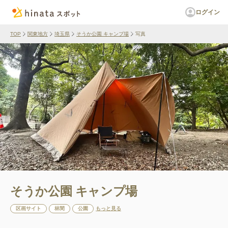
ログイン
TOP
関東地方
埼玉県
そうか公園 キャンプ場
写真
そうか公園 キャンプ場
区画サイト
林間
公園
もっと見る