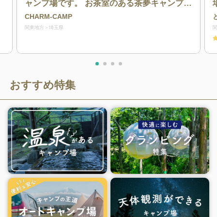
ャンプ場です。 お茶室のある茶夢キャンプ場
は長瀞町の隣皆野町にあります。長瀞の岩畳
CHARM-CAMP
までは車で10分と観光地へのアクセスも良
関東地方
埼玉県
く、観光の拠点としてはもちろんプライベー
ト空間でゆったりとしたキャンプもお楽しみ
いただけます。
おすすめ特集