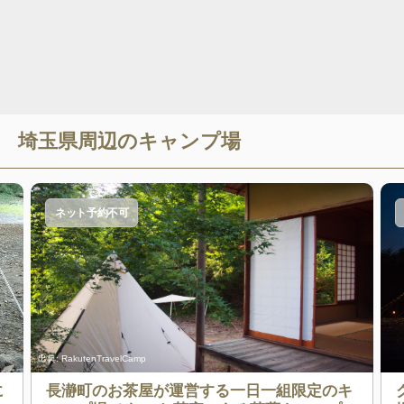
埼玉県
周辺のキャンプ場
ネット予約不可
出典:
RakutenTravelCamp
に
長瀞町のお茶屋が運営する一日一組限定のキ