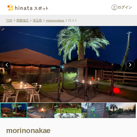
ログイン
TOP
関東地方
埼玉県
morinonakae
口コミ
morinonakae