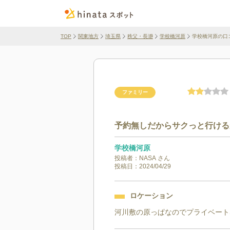
TOP
関東地方
埼玉県
秩父・長瀞
学校橋河原
学校橋河原の口
ファミリー
予約無しだからサクっと行ける
学校橋河原
投稿者：
NASA
さん
投稿日：
2024/04/29
ロケーション
河川敷の原っぱなのでプライベート