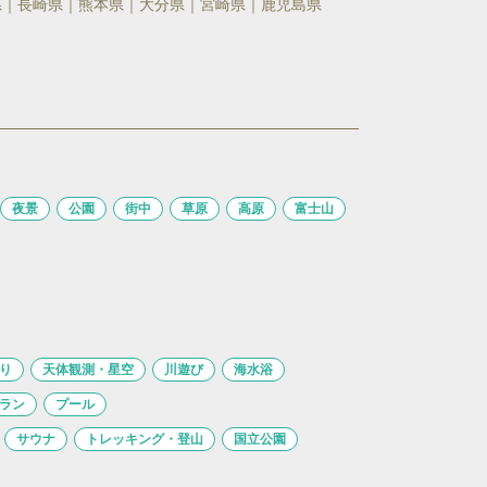
県
長崎県
熊本県
大分県
宮崎県
鹿児島県
夜景
公園
街中
草原
高原
富士山
り
天体観測・星空
川遊び
海水浴
ラン
プール
サウナ
トレッキング・登山
国立公園