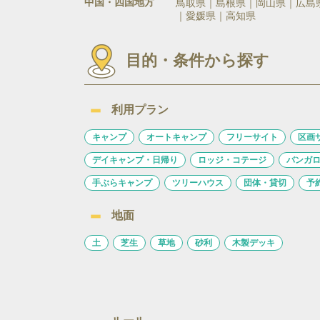
中国・四国地方
鳥取県
島根県
岡山県
広島
愛媛県
高知県
目的・条件から探す
利用プラン
キャンプ
オートキャンプ
フリーサイト
区画
デイキャンプ・日帰り
ロッジ・コテージ
バンガ
手ぶらキャンプ
ツリーハウス
団体・貸切
予
地面
土
芝生
草地
砂利
木製デッキ