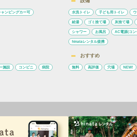
設備
キャンピングカー可
水洗トイレ
子ども用トイレ
ウ
給湯
ゴミ捨て場
灰捨て場
シャワー
お風呂
AC電源(コン
hinataレンタル提携
おすすめ
ー施設
コンビニ
病院
無料
高評価
穴場
NEW!