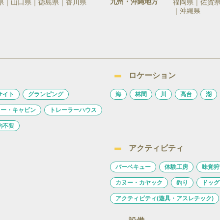
九州・沖縄地方
県
山口県
徳島県
香川県
福岡県
佐賀
沖縄県
ロケーション
サイト
グランピング
海
林間
川
高台
湖
ロー・キャビン
トレーラーハウス
約不要
アクティビティ
バーベキュー
体験工房
味覚狩
カヌー・カヤック
釣り
ドッグ
アクティビティ(遊具・アスレチック)