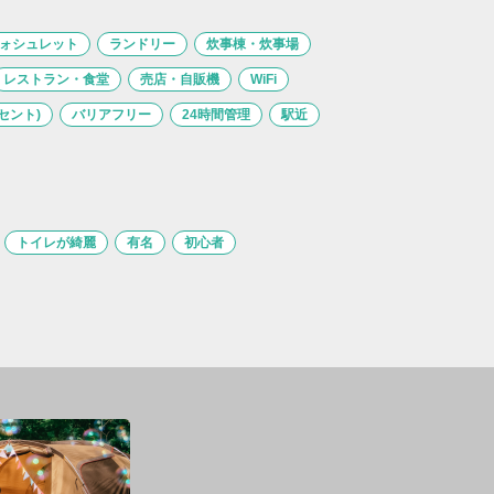
ォシュレット
ランドリー
炊事棟・炊事場
レストラン・食堂
売店・自販機
WiFi
セント)
バリアフリー
24時間管理
駅近
トイレが綺麗
有名
初心者