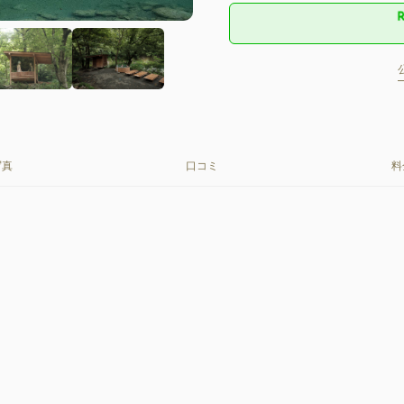
写真
口コミ
料