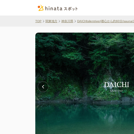
TOP
関東地方
神奈川県
DAICHIsilentriver|都心から約60分/saun