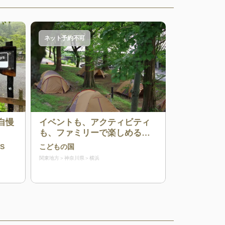
ネット予約不可
自慢
イベントも、アクティビティ
も、ファミリーで楽しめる！
都内からアクセス抜群のキャ
DS
こどもの国
ンプ場
関東地方
神奈川県
横浜