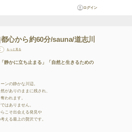
ログイン
iver|都心から約60分/sauna/道志川
K
もっと見る
「静かに立ち止まる」「自然と生きるための


リーンの静かな川辺。

然がありのままに残され、

奪われます。

ではありません。

からこそ出会える発見や

の考える最上の贅沢です。