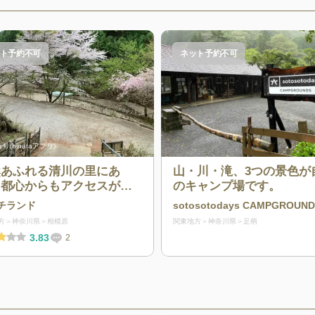
ト予約不可
ネット予約不可
り(hinataアプリ)
然あふれる清川の里にあ
山・川・滝、3つの景色が
、都心からもアクセスがし
のキャンプ場です。
すいキャンプ場
チランド
sotosotodays CAMPGROUN
方
神奈川県
相模原
関東地方
神奈川県
足柄
3.83
2