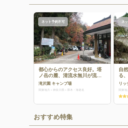
ネット予約不可
ネッ
出典:
Instagram(@mintchoco_1115)
出典:
ゆう
都心からのアクセス良好。塔
自
ノ岳の麓、清流水無川が流れ
る
るキャンプ場
や
滝沢園 キャンプ場
リッ
関東地方
神奈川県
厚木・海老名
関東地
おすすめ特集