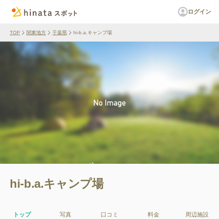
ログイン
TOP
関東地方
千葉県
hi-b.a.キャンプ場
hi-b.a.キャンプ場
トップ
写真
口コミ
料金
周辺施設