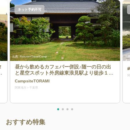
ネット予約不可
出典:
RakutenTravelCamp
出典
タ
昼から飲めるカフェバー併設♪随一の日の出
気
と星空スポット外房線東浪見駅より徒歩１
ャ
分！日本一駅近な有形文化財の庭園キャン
CampsiteTORAMI
プ！
関東地方
千葉県
おすすめ特集