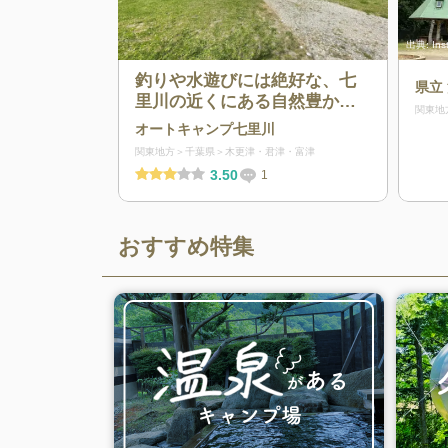
出典:
Ins
釣りや水遊びには絶好な、七
県立
里川の近くにある自然豊かな
関東地
キャンプ場
オートキャンプ七里川
関東地方
千葉県
木更津・君津・富津
3.50
1
おすすめ特集