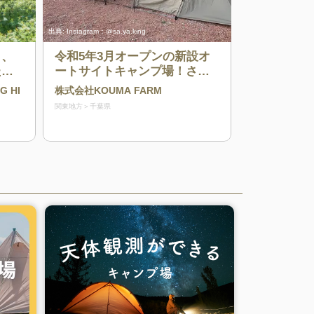
出典:
Instagram：@sa.ya.king
く、
令和5年3月オープンの新設オ
ため
ートサイトキャンプ場！さら
に４月プレオープンの野営フ
G HI
株式会社KOUMA FARM
リーサイトキャンプ場！！都
関東地方
千葉県
心から1時間半で吸い込まれる
ような青空のもとで快適な時
間を過ごせるキャンプ場♪新規
オープンの為、穴場スポット
です♪