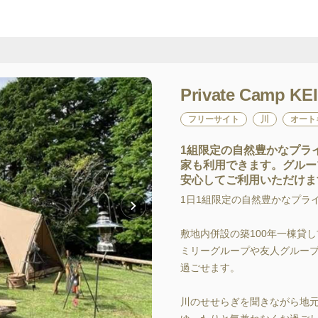
Private Camp KE
フリーサイト
川
オート
1組限定の自然豊かなプラ
家も利用できます。グルー
安心してご利用いただけま
1日1組限定の自然豊かなプライヘ
敷地内併設の築100年一棟貸し
ミリーグループや友人グルー
過ごせます。

川のせせらぎを聞きながら地