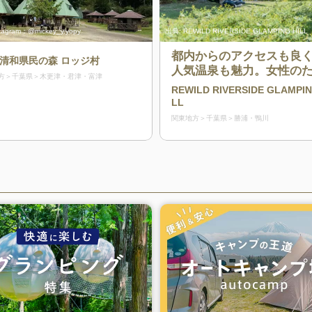
tagram：@mickey_y.yopy
出典:
REWILD RIVERSIDE GLAMPING HILL
都内からのアクセスも良
 清和県民の森 ロッジ村
人気温泉も魅力。女性の
方
千葉県
木更津・君津・富津
のグランピング施設
REWILD RIVERSIDE GLAMPIN
LL
関東地方
千葉県
勝浦・鴨川