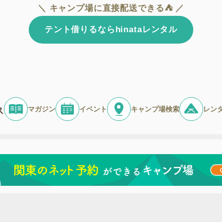
＼ キャンプ場に直接配送できる⛺ ／
テント借りるならhinataレンタル
マガジン
イベント
キャンプ場検索
レン