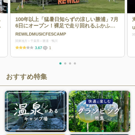
ス
100年以上「猛暑日知らずの涼しい勝浦」7月
ン
6日にオープン！裸足で走り回れるふかふか
芝生が特徴。ゆったり過ごせる広々フリーサ
REWILDMUSICFESCAMP
イトは贅沢な空間を味わえる。 夜は360度満
関東地方
千葉県
勝浦・鴨川
天の星々の下、没入感に酔いしれることがで
3.67
1
きるチルキャンプ場。
おすすめ特集