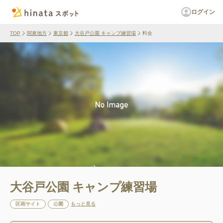
ログイン
TOP
関東地方
東京都
大谷戸公園 キャンプ練習場
料金
大谷戸公園 キャンプ練習場
区画サイト
公園
もっと見る