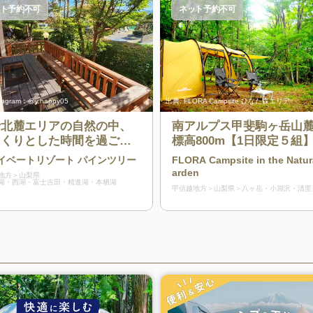
ト予約不可
ネット予約不可
stagram：@y.happy05
出典:
FLORA Campsite ひなた森エリア
士北麓エリアの自然の中、
南アルプス甲斐駒ヶ岳山
っくりとした時間を過ごす
標高800m【1日限定５組
とができる貸別荘施設
グランピングスタイルの
イベートリゾート パインツリー
FLORA Campsite in the Natur
らでキャンプと、【1日限定
arden
地方
山梨県
湖・西湖・富士吉田・精進湖・本栖湖
組】のソロ&デュオでゆっ
甲信越地方
山梨県
八ヶ岳・小淵沢・清里
過ごせる自然林キャンプ
アを有する初心者からコ
キャンパーまでが楽しめ
ャンプフィールド♪