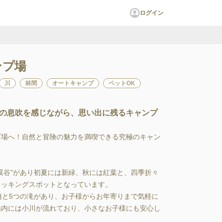
ログイン
ンプ場
川
林間
オートキャンプ
ペットOK
の息吹を感じながら、思い出に残るキャンプ
プ場へ！自然と冒険の魅力を満喫できる究極のキャン
渓谷"があり初夏には新緑、秋には紅葉と、四季折々
ッキングスポットとなっています。

橋と5つの滝があり、お子様からお年寄りまで気軽に
場内には小川が流れており、小さなお子様にも安心し