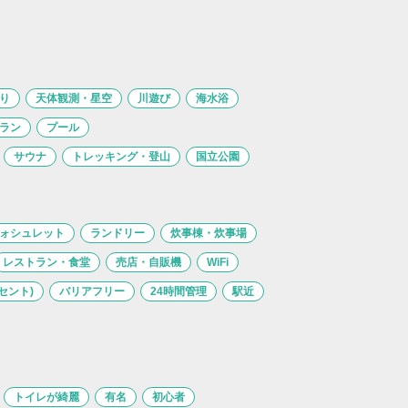
り
天体観測・星空
川遊び
海水浴
ラン
プール
サウナ
トレッキング・登山
国立公園
ォシュレット
ランドリー
炊事棟・炊事場
レストラン・食堂
売店・自販機
WiFi
セント)
バリアフリー
24時間管理
駅近
トイレが綺麗
有名
初心者