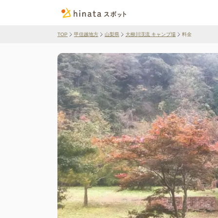
TOP
甲信越地方
山梨県
大柳川渓流 キャンプ場
料金