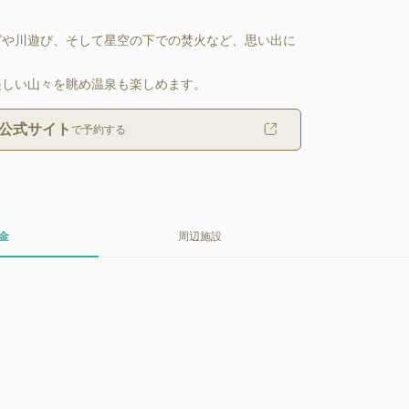
グや川遊び、そして星空の下での焚火など、思い出に
美しい山々を眺め温泉も楽しめます。
公式サイト
で予約する
金
周辺施設
。