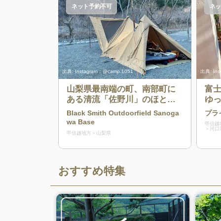
ネット予約不可
ネッ
出典:
Instagram：@camp.1051
出典:
In
山梨県最南端の町、南部町に
富
ある清流「佐野川」のほとり
ゆ
のキャンプサイト
こ
Black Smith Outdoorfield Sanoga
プラ
wa Base
甲信越
河口
甲信越地方
山梨県
おすすめ特集