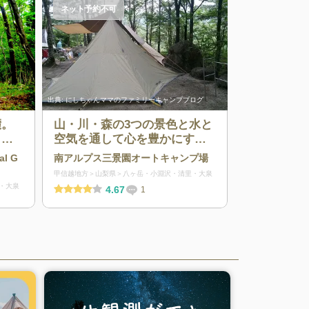
ネット予約不可
出典:
にしちゃんママのファミリーキャンプブログ
麓。
山・川・森の3つの景色と水と
】の
空気を通して心を豊かにする
手ぶ
キャンプ場
al G
南アルプス三景園オートキャンプ場
13
甲信越地方
山梨県
八ヶ岳・小淵沢・清里・大泉
たり
・大泉
4.67
1
エリ
アな
るキ