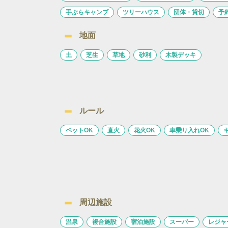
手ぶらキャンプ
ツリーハウス
団体・貸切
予
地面
土
芝生
草地
砂利
木製デッキ
ルール
ペットOK
直火
花火OK
車乗り入れOK
周辺施設
温泉
複合施設
宿泊施設
スーパー
レジャ