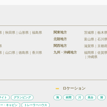
関東地方
県
秋田県
山形県
福島県
茨城県
栃木
北陸地方
富山県
石川
関西地方
県
滋賀県
京都
九州・沖縄地方
県
山口県
徳島県
香川県
福岡県
佐賀
沖縄県
ロケーション
サイト
グランピング
海
林間
川
高台
湖
ロー・キャビン
トレーラーハウス