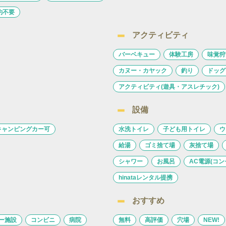
約不要
アクティビティ
バーベキュー
体験工房
味覚狩
カヌー・カヤック
釣り
ドッグ
アクティビティ(遊具・アスレチック)
設備
キャンピングカー可
水洗トイレ
子ども用トイレ
ウ
給湯
ゴミ捨て場
灰捨て場
シャワー
お風呂
AC電源(コン
hinataレンタル提携
おすすめ
ー施設
コンビニ
病院
無料
高評価
穴場
NEW!