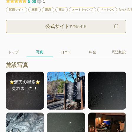
5.00
1
区画サイト
林間
高原
高台
オートキャンプ
ペットOK
もっと見
公式サイト
で予約する
トップ
写真
口コミ
料金
周辺施設
施設写真