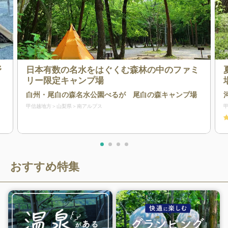
出典
野
日本有数の名水をはぐくむ森林の中のファミ
リー限定キャンプ場
白州・尾白の森名水公園べるが 尾白の森キャンプ場
甲信越地方
山梨県
南アルプス
おすすめ特集