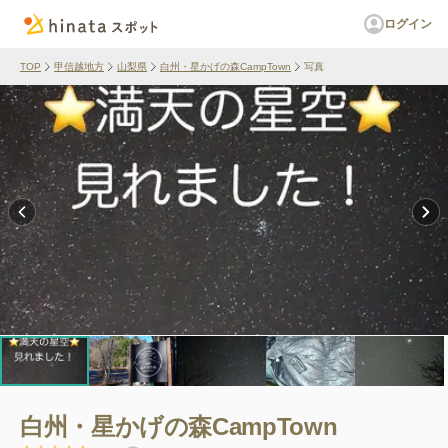
ログイン
TOP
甲信越地方
山梨県
白州・星かげの森CampTown
写真
白州・星かげの森CampTown