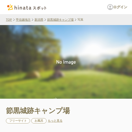
ログイン
TOP
甲信越地方
新潟県
節黒城跡キャンプ場
写真
節黒城跡キャンプ場
フリーサイト
お風呂
もっと見る