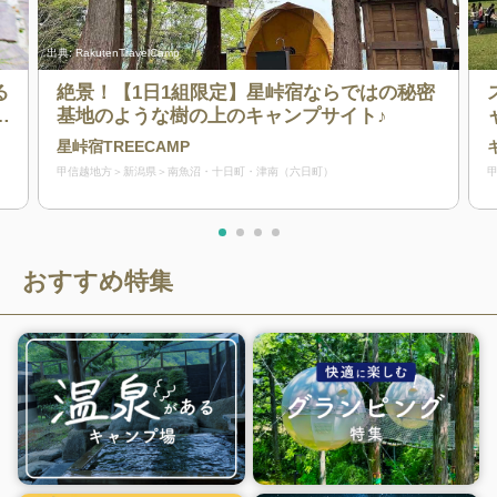
出典:
RakutenTravelCamp
る
絶景！【1日1組限定】星峠宿ならではの秘密
い
基地のような樹の上のキャンプサイト♪
時
星峠宿TREECAMP
甲信越地方
新潟県
南魚沼・十日町・津南（六日町）
おすすめ特集