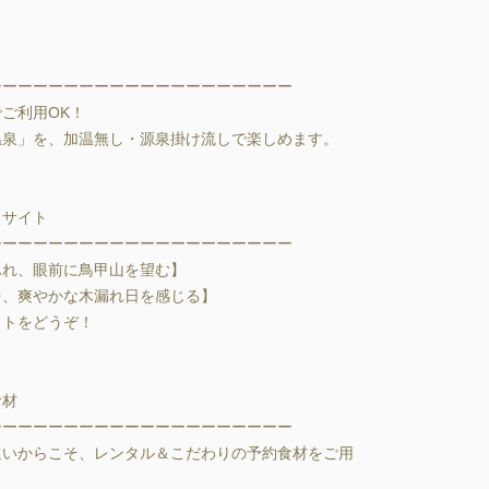
ーーーーーーーーーーーーーーーーーーー

ご利用OK！

泉」を、加温無し・源泉掛け流しで楽しめます。

サイト

ーーーーーーーーーーーーーーーーーーー

れ、眼前に鳥甲山を望む】

、爽やかな木漏れ日を感じる】

トをどうぞ！

材

ーーーーーーーーーーーーーーーーーーー

遠いからこそ、レンタル＆こだわりの予約食材をご用