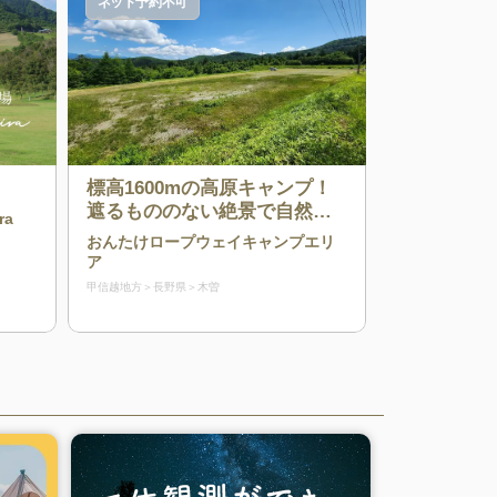
ネット予約不可
標高1600mの高原キャンプ！
遮るもののない絶景で自然を
ra
満喫♪
おんたけロープウェイキャンプエリ
ア
甲信越地方
長野県
木曽