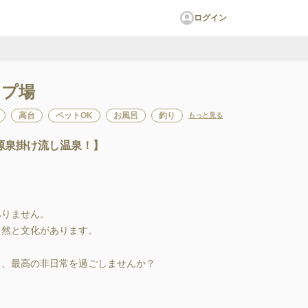
ログイン
ンプ場
高台
ペットOK
お風呂
釣り
もっと見る
源泉掛け流し温泉！】


りません。

然と文化があります。

、最高の非日常を過ごしませんか？
