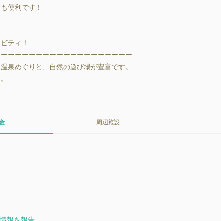
も便利です！

ビティ！

ーーーーーーーーーーーーーーーーーーー

温泉めぐりと、自然の遊び場が豊富です。

す。
金
周辺施設
。
情報を報告