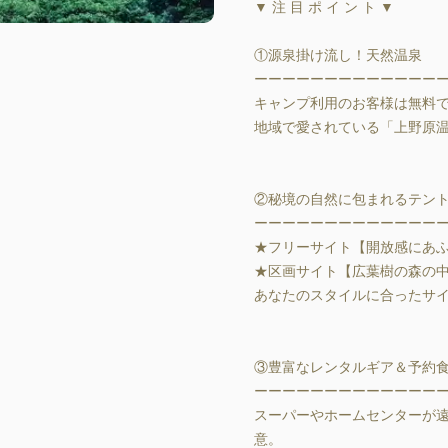
▼ 注 目 ポ イ ン ト ▼

①源泉掛け流し！天然温泉

ーーーーーーーーーーーーーー
キャンプ利用のお客様は無料で
地域で愛されている「上野原温
②秘境の自然に包まれるテント
ーーーーーーーーーーーーーー
★フリーサイト【開放感にあふ
★区画サイト【広葉樹の森の中
あなたのスタイルに合ったサイ
③豊富なレンタルギア＆予約食
ーーーーーーーーーーーーーー
スーパーやホームセンターが
意。
