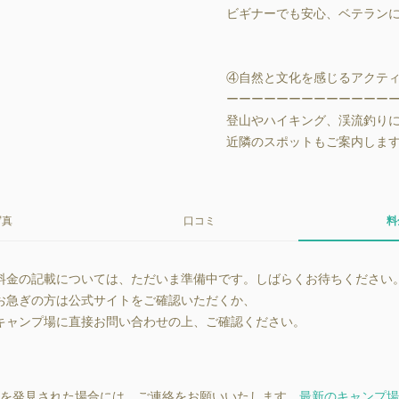
ビギナーでも安心、ベテランに
④自然と文化を感じるアクティ
ーーーーーーーーーーーーーー
登山やハイキング、渓流釣りに
近隣のスポットもご案内しま
写真
口コミ
料
料金の記載については、ただいま準備中です。しばらくお待ちください
お急ぎの方は公式サイトをご確認いただくか、
キャンプ場に直接お問い合わせの上、ご確認ください。
を発見された場合には、ご連絡をお願いいたします。
最新のキャンプ場