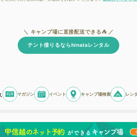
＼ キャンプ場に直接配送できる⛺ ／
テント借りるならhinataレンタル
マガジン
イベント
キャンプ場検索
レン