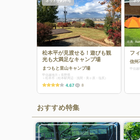
ネット予約不可
ネッ
出典:
Ra
松本平が見渡せる！遊びも観
フィ
光も大満足なキャンプ場
信州
まつもと里山キャンプ場
甲信越
甲信越地方
長野県
松本市（松本駅周辺・浅間・美ヶ原・塩尻）
4.67
8
おすすめ特集