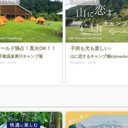
ト予約不可
ネット予約不可
kutenTravelCamp
出典:
RakutenTravelCamp
ールド独占！直火OK！！
子供も犬も楽しい♪
不動温泉犀川キャンプ場
山に恋するキャンプ場kijimadai
地方
長野県
甲信越地方
長野県