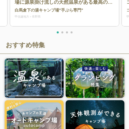
場に源泉掛け流しの天然温泉がある最高のロ
ケーション！白馬の山々を見ながらの露天風
白馬倉下の湯キャンプ場"手ぶら専門"
呂は最高の贅沢。
甲信越地方
長野県
おすすめ特集