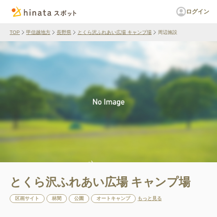
ログイン
TOP
甲信越地方
長野県
とくら沢ふれあい広場 キャンプ場
周辺施設
とくら沢ふれあい広場 キャンプ場
区画サイト
林間
公園
オートキャンプ
もっと見る