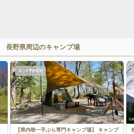
長野県
周辺のキャンプ場
ネット予約不可
出典:
RakutenTravelCamp
出典
キ
【県内唯一手ぶら専門キャンプ場】 キャンプ