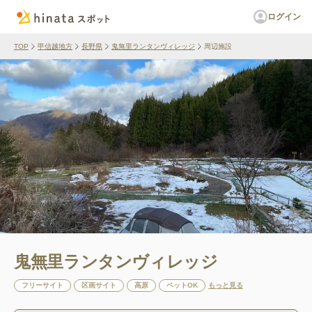
ログイン
TOP
甲信越地方
長野県
鬼無里ランタンヴィレッジ
周辺施設
鬼無里ランタンヴィレッジ
フリーサイト
区画サイト
高原
ペットOK
もっと見る