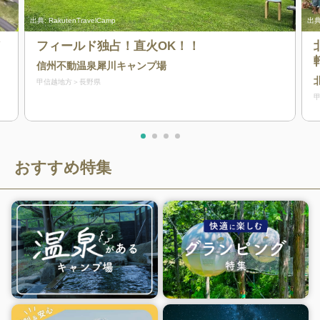
出典:
RakutenTravelCamp
出典
ノ
フィールド独占！直火OK！！
信州不動温泉犀川キャンプ場
甲信越地方
長野県
おすすめ特集