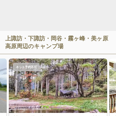
上諏訪・下諏訪・岡谷・霧ヶ峰・美ヶ原
高原
周辺のキャンプ場
ネット予約不可
出典:
Instagram：@mikazuki0321