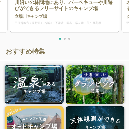
ン
川沿いの林間地にあり、バーベキューや川遊
びができるフリーサイトのキャンプ場
立場川キャンプ場
甲信越地方
長野県
上諏訪・下諏訪・岡谷・霧ヶ峰・美ヶ原高原
おすすめ特集