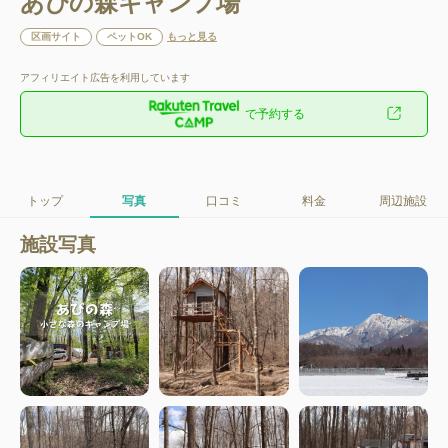
あぴの森キャンプ場
区画サイト
ペットOK
もっと見る
アフィリエイト広告を利用しています
で予約する
トップ
写真
口コミ
料金
周辺施設
施設写真