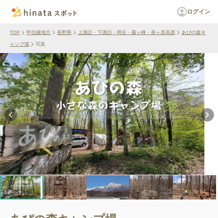
ログイン
TOP
甲信越地方
長野県
上諏訪・下諏訪・岡谷・霧ヶ峰・美ヶ原高原
あぴの森キ
ャンプ場
写真