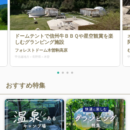
出典
ドームテントで信州牛ＢＢＱや星空観賞を楽
しむグランピング施設
と
フォレストドーム木曽駒高原
つ
甲信越地方
長野県
木曽
おすすめ特集