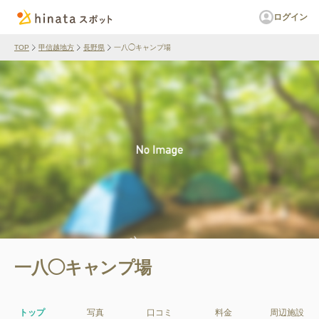
ログイン
TOP
甲信越地方
長野県
一八◯キャンプ場
一八◯キャンプ場
トップ
写真
口コミ
料金
周辺施設