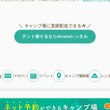
＼ キャンプ場に直接配送できる⛺ ／
テント借りるならhinataレンタル
マガジン
イベント
キャンプ場検索
レン