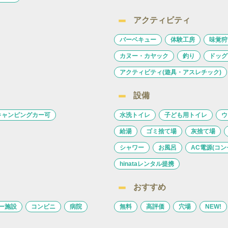
アクティビティ
バーベキュー
体験工房
味覚狩
カヌー・カヤック
釣り
ドッグ
アクティビティ(遊具・アスレチック)
設備
キャンピングカー可
水洗トイレ
子ども用トイレ
ウ
給湯
ゴミ捨て場
灰捨て場
シャワー
お風呂
AC電源(コン
hinataレンタル提携
おすすめ
ー施設
コンビニ
病院
無料
高評価
穴場
NEW!