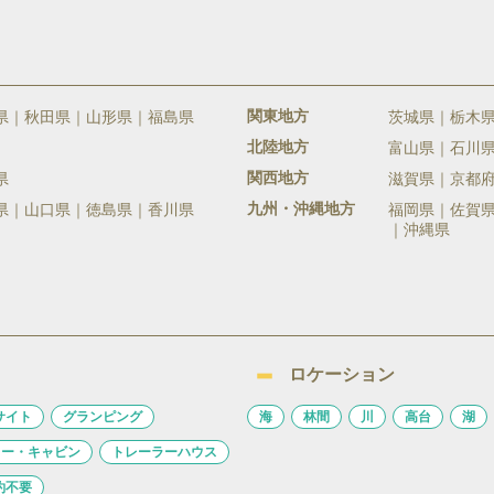
関東地方
県
秋田県
山形県
福島県
茨城県
栃木
北陸地方
富山県
石川
関西地方
県
滋賀県
京都
九州・沖縄地方
県
山口県
徳島県
香川県
福岡県
佐賀
沖縄県
ロケーション
サイト
グランピング
海
林間
川
高台
湖
ロー・キャビン
トレーラーハウス
約不要