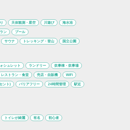
り
天体観測・星空
川遊び
海水浴
ラン
プール
サウナ
トレッキング・登山
国立公園
ォシュレット
ランドリー
炊事棟・炊事場
レストラン・食堂
売店・自販機
WiFi
セント)
バリアフリー
24時間管理
駅近
トイレが綺麗
有名
初心者