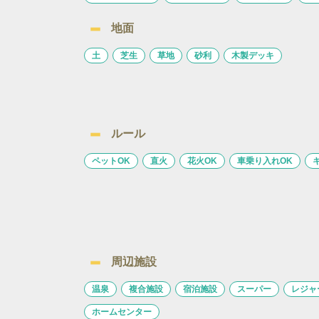
地面
土
芝生
草地
砂利
木製デッキ
ルール
ペットOK
直火
花火OK
車乗り入れOK
周辺施設
温泉
複合施設
宿泊施設
スーパー
レジャ
ホームセンター