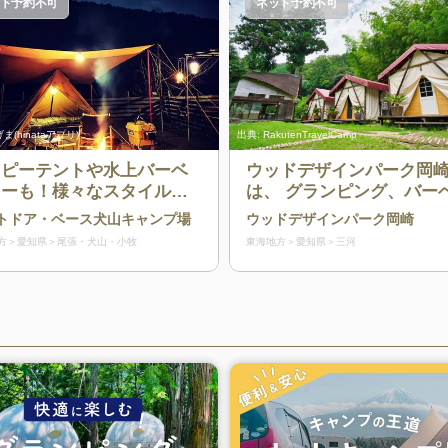
ト予約不可
ネット予約不可
ま(hinataアプリ)
出典:
RakutenTravelCamp
ィピーテントや水上バーベ
ウッドデザインパーク岡
ューも！様々なスタイルが
は、 グランピング、バー
しめるキャンプ場
ューを中心とした、自然
トドア・ベース犬山キャンプ場
ウッドデザインパーク岡崎
力を体感するアウトドア
方
愛知県
尾張・犬山・小牧
東海地方
愛知県
三河
マパークです。 四季折々の表
情を、さまざまなスタイ
遊び尽くす。 子供も大人
んなが笑顔になれる場所
す。