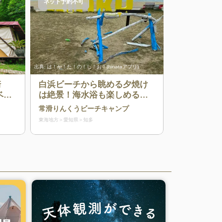
ネット予約不可
出典:
は！か！た！の！し！お！(hinataアプリ)
崎
白浜ビーチから眺める夕焼け
ベキ
は絶景！海水浴も楽しめるバ
の魅
ーベキュー場
常滑りんくうビーチキャンプ
テー
東海地方
愛知県
知多
ルで
もみ
で