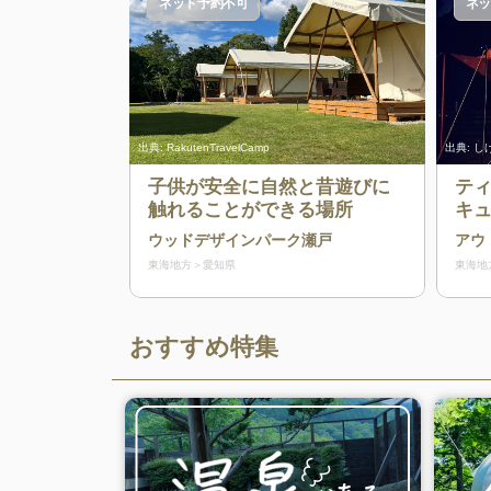
ネット予約不可
ネッ
出典:
RakutenTravelCamp
出典:
しげ
子供が安全に自然と昔遊びに
テ
触れることができる場所
キ
楽
ウッドデザインパーク瀬戸
アウ
東海地方
愛知県
東海地
おすすめ特集