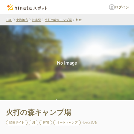
ログイン
TOP
東海地方
岐阜県
火打の森キャンプ場
料金
火打の森キャンプ場
区画サイト
川
林間
オートキャンプ
もっと見る