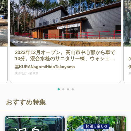
出典:
RakutenTravelCamp
出典
2023年12月オープン。高山市中心部から車で
10分。混合水栓のサニタリー棟、ウォシュレ
ット付きトイレ、温水シャワー完備。防犯カ
嵓KURANagomiHidaTakayama
メラも設置していますので、外出や連泊も安
東海地方
岐阜県
心してご利用いただけます。
おすすめ特集