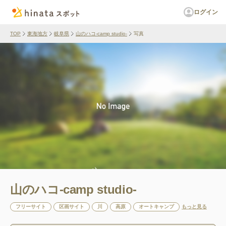
ログイン
TOP
東海地方
岐阜県
山のハコ-camp studio-
写真
山のハコ-camp studio-
フリーサイト
区画サイト
川
高原
オートキャンプ
もっと見る