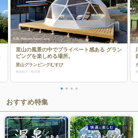
出典:
RakutenTravelCamp
出典
里山の風景の中でプライベート感ある グラン
た
ピングを楽しめる場所。
里山グランピングむすび
エ
東海地方
岐阜県
を
おすすめ特集