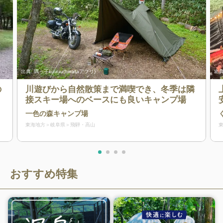
出典:
隅っ子kuuuu(hinataアプリ)
出典
の
川遊びから自然散策まで満喫でき、冬季は隣
接スキー場へのベースにも良いキャンプ場
一色の森キャンプ場
東海地方
岐阜県
飛騨・高山
おすすめ特集