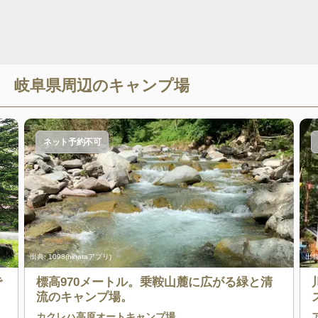
岐阜県
周辺のキャンプ場
ネット予約不可
出典:
1098(hinataアプリ)
出典
で
標高970メートル。乗鞍山麓に広がる緑と清
流のキャンプ場。
カクレハ高原オートキャンプ場