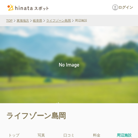
ログイン
TOP
東海地方
岐阜県
ライフゾーン島岡
周辺施設
ライフゾーン島岡
トップ
写真
口コミ
料金
周辺施設