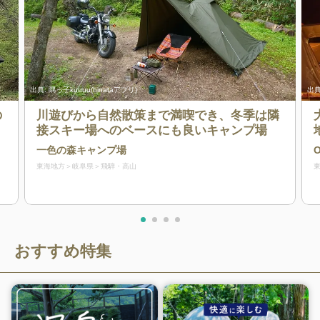
出典:
隅っ子kuuuu(hinataアプリ)
出典
の
川遊びから自然散策まで満喫でき、冬季は隣
接スキー場へのベースにも良いキャンプ場
一色の森キャンプ場
O
東海地方
岐阜県
飛騨・高山
おすすめ特集