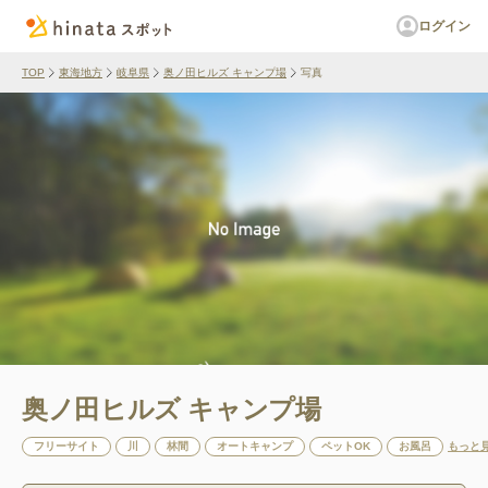
ログイン
TOP
東海地方
岐阜県
奥ノ田ヒルズ キャンプ場
写真
奥ノ田ヒルズ キャンプ場
フリーサイト
川
林間
オートキャンプ
ペットOK
お風呂
もっと