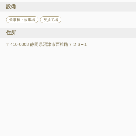
設備
炊事棟・炊事場
灰捨て場
住所
〒410-0303 静岡県沼津市西椎路７２３−１