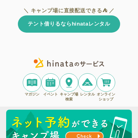
＼ キャンプ場に直接配送できる⛺ ／
テント借りるならhinataレンタル
マガジン
イベント
キャンプ場
レンタル
オンライン
検索
ショップ