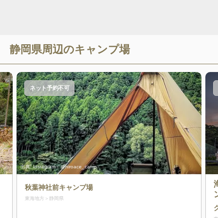
静岡県
周辺のキャンプ場
ネット予約不可
出典:
Instagram：@hiroace_camp
秋葉神社前キャンプ場
東海地方
静岡県