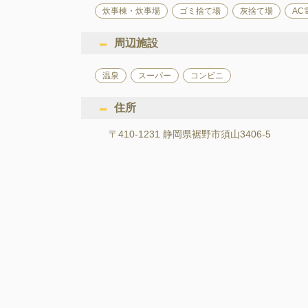
炊事棟・炊事場
ゴミ捨て場
灰捨て場
AC
周辺施設
温泉
スーパー
コンビニ
住所
〒410-1231 静岡県裾野市須山3406-5