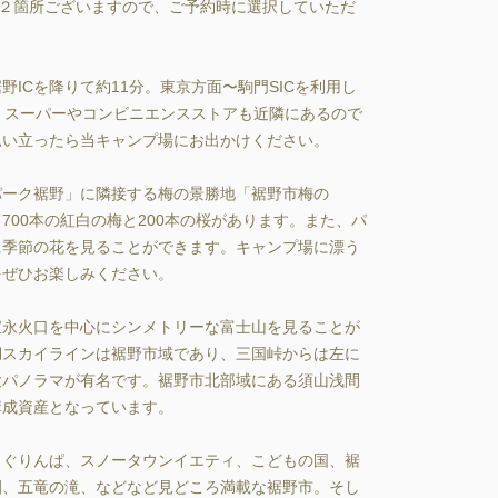
も２箇所ございますので、ご予約時に選択していただ
ICを降りて約11分。東京方面〜駒門SICを利用し
、スーパーやコンビニエンスストアも近隣にあるので
い立ったら当キャンプ場にお出かけください。

パーク裾野」に隣接する梅の景勝地「裾野市梅の
700本の紅白の梅と200本の桜があります。また、パ
に季節の花を見ることができます。キャンプ場に漂う
ぜひお楽しみください。

宝永火口を中心にシンメトリーな富士山を見ることが
湖スカイラインは裾野市域であり、三国峠からは左に
大パノラマが有名です。裾野市北部域にある須山浅間
成資産となっています。

、ぐりんぱ、スノータウンイエティ、こどもの国、裾
園、五竜の滝、などなど見どころ満載な裾野市。そし