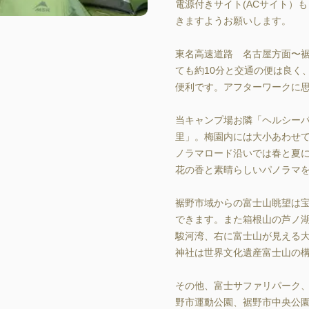
電源付きサイト(ACサイト）
きますようお願いします。

東名高速道路　名古屋方面〜裾野
ても約10分と交通の便は良く
便利です。アフターワークに思
当キャンプ場お隣「ヘルシー
里」。梅園内には大小あわせて
ノラマロード沿いでは春と夏
花の香と素晴らしいパノラマを
裾野市域からの富士山眺望は
できます。また箱根山の芦ノ
駿河湾、右に富士山が見える
神社は世界文化遺産富士山の構
その他、富士サファリパーク
野市運動公園、裾野市中央公