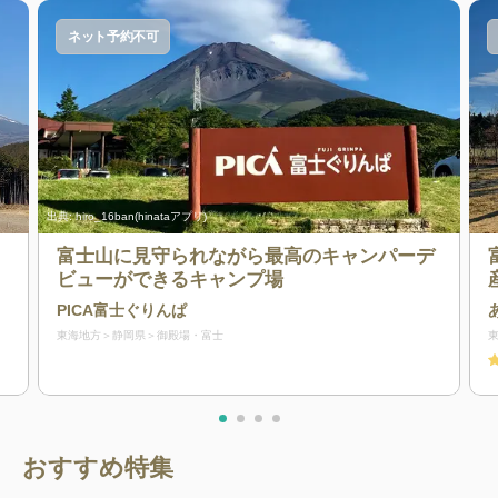
ネット予約不可
出典:
hiro_16ban(hinataアプリ)
富士山に見守られながら最高のキャンパーデ
ビューができるキャンプ場
PICA富士ぐりんぱ
東海地方
静岡県
御殿場・富士
おすすめ特集